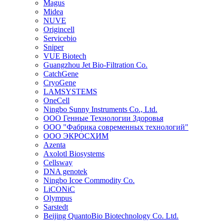
Magus
Midea
NUVE
Origincell
Servicebio
Sniper
VUE Biotech
Guangzhou Jet Bio-Filtration Co.
CatchGene
CryoGene
LAMSYSTEMS
OneCell
Ningbo Sunny Instruments Co., Ltd.
ООО Генные Технологии Здоровья
ООО "Фабрика современных технологий"
ООО ЭКРОСХИМ
Azenta
Axolotl Biosystems
Cellsway
DNA genotek
Ningbo Icoe Commodity Co.
LiCONiC
Olympus
Sarstedt
Beijing QuantoBio Biotechnology Co. Ltd.