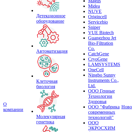
Magus
Midea
NUVE
Детекционное
Origincell
оборудование
Servicebio
Sniper
VUE Biotech
Guangzhou Jet
Bio-Filtration
Co.
Автоматизация
CatchGene
CryoGene
LAMSYSTEMS
OneCell
Ningbo Sunny
Instruments Co.,
Клеточная
Ltd.
биология
ООО Генные
Технологии
Здоровья
О
ООО "Фабрика
Ново
компании
современных
Молекулярная
технологий"
генетика
ООО
ЭКРОСХИМ