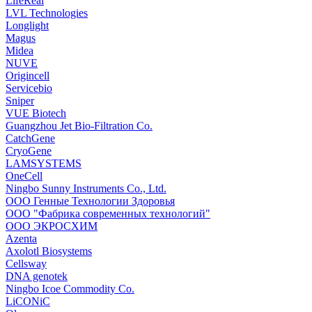
LifeReal
LVL Technologies
Longlight
Magus
Midea
NUVE
Origincell
Servicebio
Sniper
VUE Biotech
Guangzhou Jet Bio-Filtration Co.
CatchGene
CryoGene
LAMSYSTEMS
OneCell
Ningbo Sunny Instruments Co., Ltd.
ООО Генные Технологии Здоровья
ООО "Фабрика современных технологий"
ООО ЭКРОСХИМ
Azenta
Axolotl Biosystems
Cellsway
DNA genotek
Ningbo Icoe Commodity Co.
LiCONiC