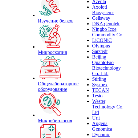
Azenta
Axolotl
Biosystems
Cellsway
Изучение белков
DNA genotek
Ningbo Icoe
Commodity Co.
LiCONiC
Olympus
Sarstedt
Микроскопия
Beijing
QuantoBio
Biotechnology
Co. Ltd.
Stirling
Общелабораторное
Sysmex
оборудование
TECAN
Testo
Wester
Technology Co.
Ltd
Urit
Микробиология
Apgena
Genomica
Dynamic