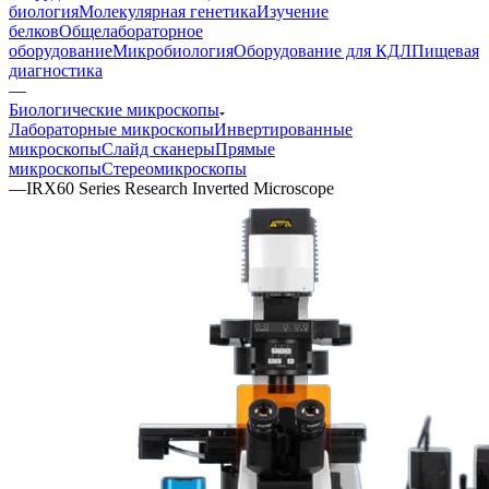
биология
Молекулярная генетика
Изучение
белков
Общелабораторное
оборудование
Микробиология
Оборудование для КДЛ
Пищевая
диагностика
—
Биологические микроскопы
Лабораторные микроскопы
Инвертированные
микроскопы
Слайд сканеры
Прямые
микроскопы
Стереомикроскопы
—
IRX60 Series Research Inverted Microscope