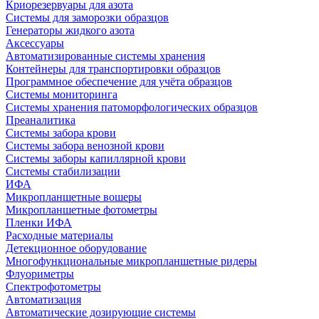
Криорезервуары для азота
Системы для заморозки образцов
Генераторы жидкого азота
Аксессуары
Автоматизированные системы хранения
Контейнеры для транспортировки образцов
Программное обеспечение для учёта образцов
Системы мониторинга
Системы хранения патоморфологических образцов
Преаналитика
Системы забора крови
Системы забора венозной крови
Системы заборы капиллярной крови
Системы стабилизации
ИФА
Микропланшетные вошеры
Микропланшетные фотометры
Пленки ИФА
Расходные материалы
Детекционное оборудование
Многофункциональные микропланшетные ридеры
Флуориметры
Спектрофотометры
Автоматизация
Автоматические дозирующие системы