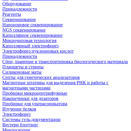
Оборудование
Принадлежности
Реагенты
Секвенирование
Нанопоровое секвенирование
NGS секвенирование
Капиллярное секвенирование
Микрочиповая технология
Капиллярный электрофорез
Электрофорез нуклеиновых кислот
Принадлежности
Сбор, хранение и транспортировка биологического материала
Планшеты и стрипы
Силиконовые маты
Септы для генетических анализаторов
Магнитные штативы для выделения РНК и работы с
магнитными частицами
Пробирки микроцентрифужные
Наконечники для дозаторов
Пробирки для ультрасоникатора
Изучение белков
Электрофорез
Системы гель-документации
Вестерн блоттинг
Микроскопия