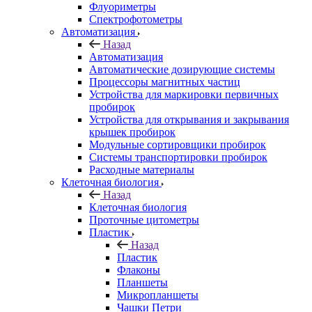
Флуориметры
Спектрофотометры
Автоматизация
Назад
Автоматизация
Автоматические дозирующие системы
Процессоры магнитных частиц
Устройства для маркировки первичных
пробирок
Устройства для открывания и закрывания
крышек пробирок
Модульные сортировщики пробирок
Системы транспортировки пробирок
Расходные материалы
Клеточная биология
Назад
Клеточная биология
Проточные цитометры
Пластик
Назад
Пластик
Флаконы
Планшеты
Микропланшеты
Чашки Петри