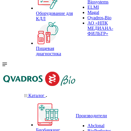
Biosystems
ELMI
Magal
Оборудование для
Qvadros-Bio
КДЛ
АО «НПК
МЕДИАНА-
ФИЛЬТР»
Пищевая
диагностика
Каталог
Производители
Abclonal
Биобанкинг
BioPerfectus