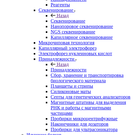
Реагенты
Секвенирование
Назад
Секвенирование
Нанопоровое секвенирование
NGS секвенирование
Капиллярное секвенирование
Микрочиповая технология
Капиллярный электрофорез
Электрофорез нуклеиновых кислот
Принадлежности
Назад
Принадлежности
Сбор, хранение и транспортировка
биологического материала
Планшеты и стрипы
Силиконовые маты
Септы для генетических анализаторов
Магнитные штативы для выделения
РНК и работы с магнитными
частицами
Пробирки микроцентрифужные
Наконечники для дозаторов
Пробирки для ультрасоникатора
Изучение белков