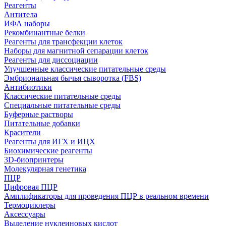
Реагенты
Антитела
ИФА наборы
Рекомбинантные белки
Реагенты для трансфекции клеток
Наборы для магнитной сепарации клеток
Реагенты для диссоциации
Улучшенные классические питательные среды
Эмбриональная бычья сыворотка (FBS)
Антибиотики
Классические питательные среды
Специальные питательные среды
Буферные растворы
Питательные добавки
Красители
Реагенты для ИГХ и ИЦХ
Биохимические реагенты
3D-биопринтеры
Молекулярная генетика
ПЦР
Цифровая ПЦР
Амплификаторы для проведения ПЦР в реальном времени
Термоциклеры
Аксессуары
Выделение нуклеиновых кислот