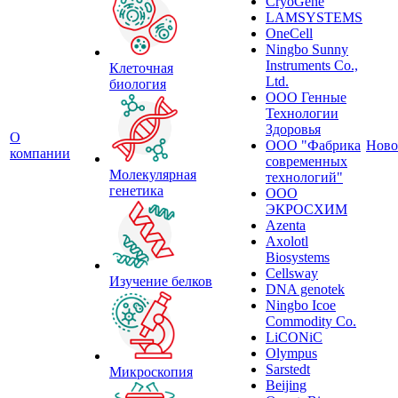
CryoGene
LAMSYSTEMS
OneCell
Ningbo Sunny
Instruments Co.,
Клеточная
Ltd.
биология
ООО Генные
Технологии
Здоровья
О
ООО "Фабрика
Ново
компании
современных
Молекулярная
технологий"
генетика
ООО
ЭКРОСХИМ
Azenta
Axolotl
Biosystems
Cellsway
Изучение белков
DNA genotek
Ningbo Icoe
Commodity Co.
LiCONiC
Olympus
Sarstedt
Микроскопия
Beijing