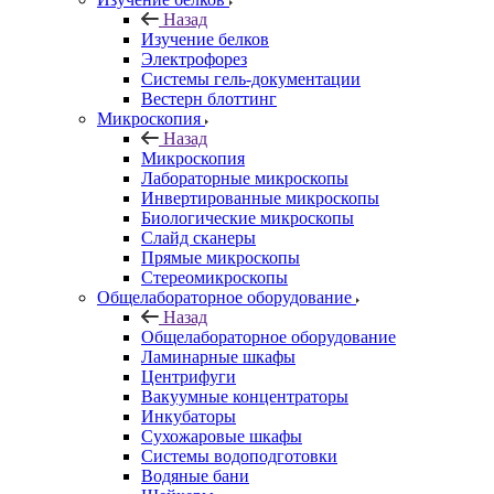
Назад
Изучение белков
Электрофорез
Системы гель-документации
Вестерн блоттинг
Микроскопия
Назад
Микроскопия
Лабораторные микроскопы
Инвертированные микроскопы
Биологические микроскопы
Слайд сканеры
Прямые микроскопы
Стереомикроскопы
Общелабораторное оборудование
Назад
Общелабораторное оборудование
Ламинарные шкафы
Центрифуги
Вакуумные концентраторы
Инкубаторы
Сухожаровые шкафы
Системы водоподготовки
Водяные бани