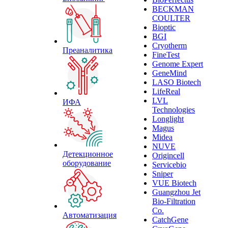
BECKMAN
COULTER
Bioptic
BGI
Cryotherm
Преаналитика
FineTest
Genome Expert
GeneMind
LASO Biotech
LifeReal
LVL
ИФА
Technologies
Longlight
Magus
Midea
NUVE
Детекционное
Origincell
оборудование
Servicebio
Sniper
VUE Biotech
Guangzhou Jet
Bio-Filtration
Co.
Автоматизация
CatchGene