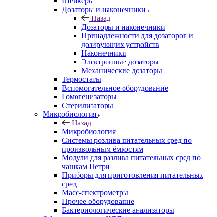
Шейкеры
Дозаторы и наконечники
Назад
Дозаторы и наконечники
Принадлежности для дозаторов и
дозирующих устройств
Наконечники
Электронные дозаторы
Механические дозаторы
Термостаты
Вспомогательное оборудование
Гомогенизаторы
Стерилизаторы
Микробиология
Назад
Микробиология
Системы розлива питательных сред по
произвольным ёмкостям
Модули для разлива питательных сред по
чашкам Петри
Приборы для приготовления питательных
сред
Масс-спектрометры
Прочее оборудование
Бактериологические анализаторы