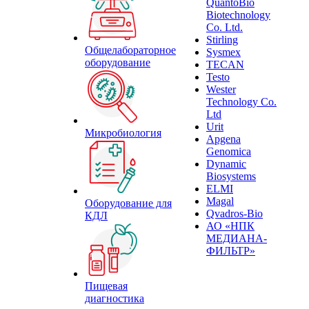
QuantoBio
Biotechnology
Co. Ltd.
Stirling
Общелабораторное
Sysmex
оборудование
TECAN
Testo
Wester
Technology Co.
Ltd
Urit
Микробиология
Apgena
Genomica
Dynamic
Biosystems
ELMI
Magal
Оборудование для
Qvadros-Bio
КДЛ
АО «НПК
МЕДИАНА-
ФИЛЬТР»
Пищевая
диагностика