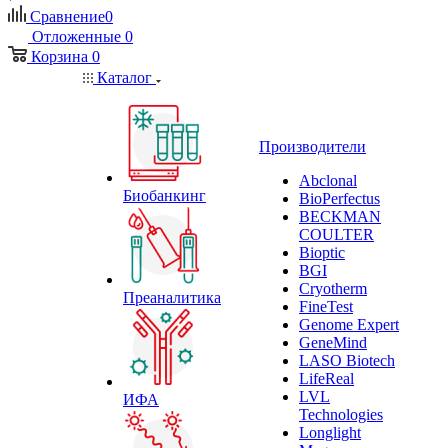
Сравнение
0
Отложенные
0
Корзина
0
Каталог
Производители
Abclonal
Биобанкинг
BioPerfectus
BECKMAN
COULTER
Bioptic
BGI
Cryotherm
Преаналитика
FineTest
Genome Expert
GeneMind
LASO Biotech
LifeReal
LVL
ИФА
Technologies
Longlight