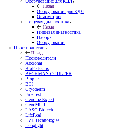
Оборудование для КДЛ
Назад
Оборудование для КДЛ
Осмометрия
Пищевая диагностика
Назад
Пищевая диагностика
Наборы
Оборудование
Производители
Назад
Производители
Abclonal
BioPerfectus
BECKMAN COULTER
Bioptic
BGI
Cryotherm
FineTest
Genome Expert
GeneMind
LASO Biotech
LifeReal
LVL Technologies
Longlight