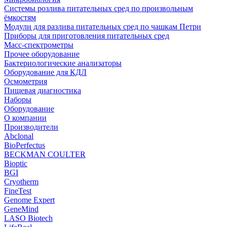
Системы розлива питательных сред по произвольным
ёмкостям
Модули для разлива питательных сред по чашкам Петри
Приборы для приготовления питательных сред
Масс-спектрометры
Прочее оборудование
Бактериологические анализаторы
Оборудование для КДЛ
Осмометрия
Пищевая диагностика
Наборы
Оборудование
О компании
Производители
Abclonal
BioPerfectus
BECKMAN COULTER
Bioptic
BGI
Cryotherm
FineTest
Genome Expert
GeneMind
LASO Biotech