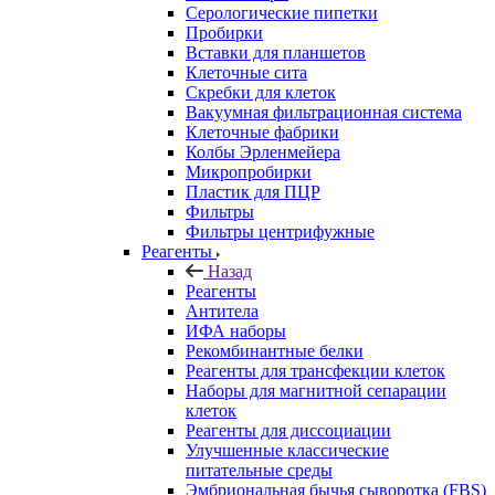
Серологические пипетки
Пробирки
Вставки для планшетов
Клеточные сита
Скребки для клеток
Вакуумная фильтрационная система
Клеточные фабрики
Колбы Эрленмейера
Микропробирки
Пластик для ПЦР
Фильтры
Фильтры центрифужные
Реагенты
Назад
Реагенты
Антитела
ИФА наборы
Рекомбинантные белки
Реагенты для трансфекции клеток
Наборы для магнитной сепарации
клеток
Реагенты для диссоциации
Улучшенные классические
питательные среды
Эмбриональная бычья сыворотка (FBS)