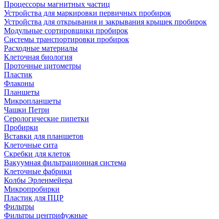
Процессоры магнитных частиц
Устройства для маркировки первичных пробирок
Устройства для открывания и закрывания крышек пробирок
Модульные сортировщики пробирок
Системы транспортировки пробирок
Расходные материалы
Клеточная биология
Проточные цитометры
Пластик
Флаконы
Планшеты
Микропланшеты
Чашки Петри
Серологические пипетки
Пробирки
Вставки для планшетов
Клеточные сита
Скребки для клеток
Вакуумная фильтрационная система
Клеточные фабрики
Колбы Эрленмейера
Микропробирки
Пластик для ПЦР
Фильтры
Фильтры центрифужные