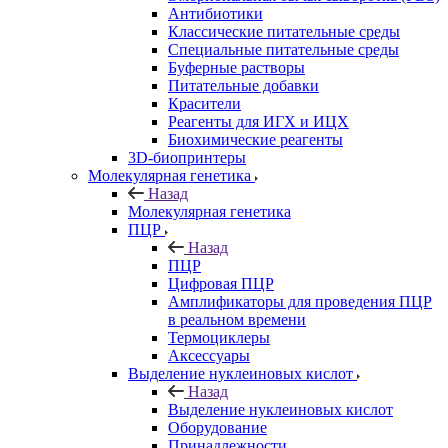
Антибиотики
Классические питательные среды
Специальные питательные среды
Буферные растворы
Питательные добавки
Красители
Реагенты для ИГХ и ИЦХ
Биохимические реагенты
3D-биопринтеры
Молекулярная генетика
Назад
Молекулярная генетика
ПЦР
Назад
ПЦР
Цифровая ПЦР
Амплификаторы для проведения ПЦР
в реальном времени
Термоциклеры
Аксессуары
Выделение нуклеиновых кислот
Назад
Выделение нуклеиновых кислот
Оборудование
Принадлежности