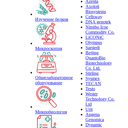
Azenta
Axolotl
Biosystems
Cellsway
Изучение белков
DNA genotek
Ningbo Icoe
Commodity Co.
LiCONiC
Olympus
Sarstedt
Микроскопия
Beijing
QuantoBio
Biotechnology
Co. Ltd.
Stirling
Общелабораторное
Sysmex
оборудование
TECAN
Testo
Wester
Technology Co.
Ltd
Urit
Микробиология
Apgena
Genomica
Dynamic