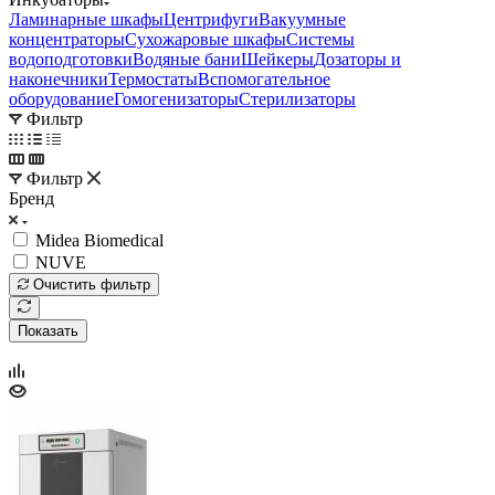
Ламинарные шкафы
Центрифуги
Вакуумные
концентраторы
Сухожаровые шкафы
Системы
водоподготовки
Водяные бани
Шейкеры
Дозаторы и
наконечники
Термостаты
Вспомогательное
оборудование
Гомогенизаторы
Стерилизаторы
Фильтр
Фильтр
Бренд
Midea Biomedical
NUVE
Очистить фильтр
Показать