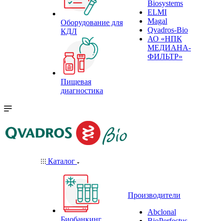
Biosystems
ELMI
Magal
Оборудование для
Qvadros-Bio
КДЛ
АО «НПК
МЕДИАНА-
ФИЛЬТР»
Пищевая
диагностика
Каталог
Производители
Abclonal
Биобанкинг
BioPerfectus