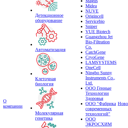
Magus
Midea
NUVE
Детекционное
Origincell
оборудование
Servicebio
Sniper
VUE Biotech
Guangzhou Jet
Bio-Filtration
Co.
Автоматизация
CatchGene
CryoGene
LAMSYSTEMS
OneCell
Ningbo Sunny
Instruments Co.,
Клеточная
Ltd.
биология
ООО Генные
Технологии
Здоровья
О
ООО "Фабрика
Ново
компании
современных
Молекулярная
технологий"
генетика
ООО
ЭКРОСХИМ