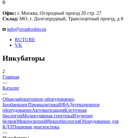
Офис:
г. Москва, Огородный проезд 20 стр. 27
Склад:
МО, г. Долгопрудный, Транспортный проезд, д 8
info@qvadrosbio.ru
RUTUBE
VK
Инкубаторы
2
Главная
—
Каталог
—
Общелабораторное оборудование
Биобанкинг
Преаналитика
ИФА
Детекционное
оборудование
Автоматизация
Клеточная
биология
Молекулярная генетика
Изучение
белков
Микроскопия
Микробиология
Оборудование для
КДЛ
Пищевая диагностика
—
Инкубаторы