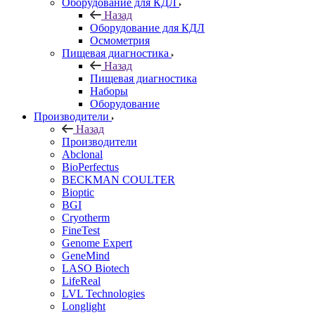
Оборудование для КДЛ
Назад
Оборудование для КДЛ
Осмометрия
Пищевая диагностика
Назад
Пищевая диагностика
Наборы
Оборудование
Производители
Назад
Производители
Abclonal
BioPerfectus
BECKMAN COULTER
Bioptic
BGI
Cryotherm
FineTest
Genome Expert
GeneMind
LASO Biotech
LifeReal
LVL Technologies
Longlight