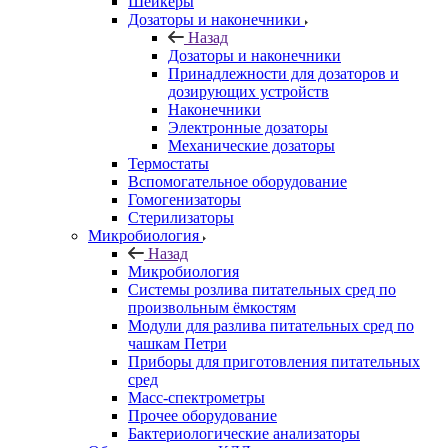
Шейкеры
Дозаторы и наконечники
Назад
Дозаторы и наконечники
Принадлежности для дозаторов и
дозирующих устройств
Наконечники
Электронные дозаторы
Механические дозаторы
Термостаты
Вспомогательное оборудование
Гомогенизаторы
Стерилизаторы
Микробиология
Назад
Микробиология
Системы розлива питательных сред по
произвольным ёмкостям
Модули для разлива питательных сред по
чашкам Петри
Приборы для приготовления питательных
сред
Масс-спектрометры
Прочее оборудование
Бактериологические анализаторы