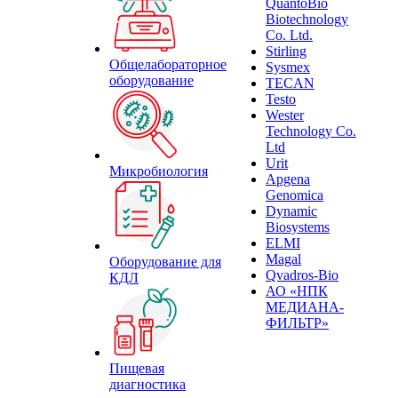
QuantoBio
Biotechnology
Co. Ltd.
Stirling
Общелабораторное
Sysmex
оборудование
TECAN
Testo
Wester
Technology Co.
Ltd
Urit
Микробиология
Apgena
Genomica
Dynamic
Biosystems
ELMI
Magal
Оборудование для
Qvadros-Bio
КДЛ
АО «НПК
МЕДИАНА-
ФИЛЬТР»
Пищевая
диагностика