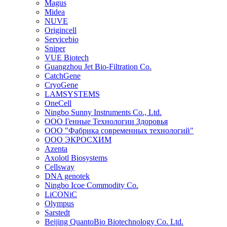
Magus
Midea
NUVE
Origincell
Servicebio
Sniper
VUE Biotech
Guangzhou Jet Bio-Filtration Co.
CatchGene
CryoGene
LAMSYSTEMS
OneCell
Ningbo Sunny Instruments Co., Ltd.
ООО Генные Технологии Здоровья
ООО "Фабрика современных технологий"
ООО ЭКРОСХИМ
Azenta
Axolotl Biosystems
Cellsway
DNA genotek
Ningbo Icoe Commodity Co.
LiCONiC
Olympus
Sarstedt
Beijing QuantoBio Biotechnology Co. Ltd.