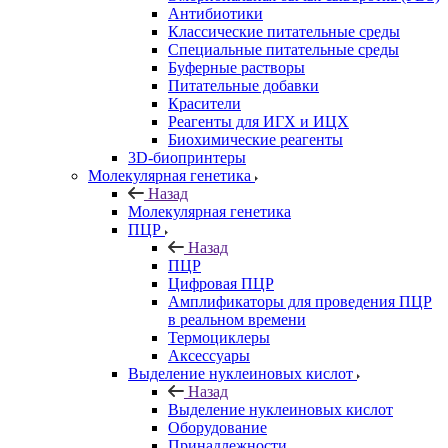
Антибиотики
Классические питательные среды
Специальные питательные среды
Буферные растворы
Питательные добавки
Красители
Реагенты для ИГХ и ИЦХ
Биохимические реагенты
3D-биопринтеры
Молекулярная генетика
Назад
Молекулярная генетика
ПЦР
Назад
ПЦР
Цифровая ПЦР
Амплификаторы для проведения ПЦР
в реальном времени
Термоциклеры
Аксессуары
Выделение нуклеиновых кислот
Назад
Выделение нуклеиновых кислот
Оборудование
Принадлежности