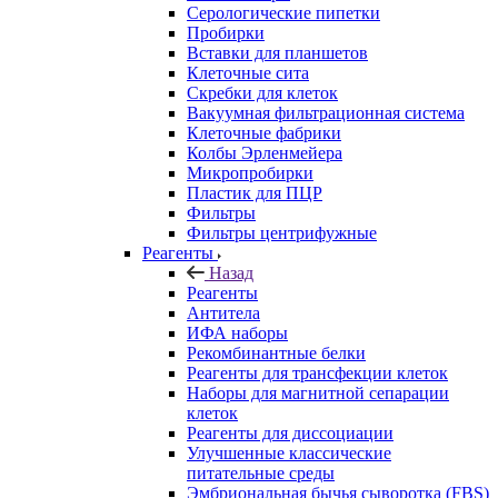
Серологические пипетки
Пробирки
Вставки для планшетов
Клеточные сита
Скребки для клеток
Вакуумная фильтрационная система
Клеточные фабрики
Колбы Эрленмейера
Микропробирки
Пластик для ПЦР
Фильтры
Фильтры центрифужные
Реагенты
Назад
Реагенты
Антитела
ИФА наборы
Рекомбинантные белки
Реагенты для трансфекции клеток
Наборы для магнитной сепарации
клеток
Реагенты для диссоциации
Улучшенные классические
питательные среды
Эмбриональная бычья сыворотка (FBS)