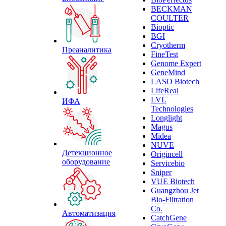
BECKMAN
COULTER
Bioptic
BGI
Cryotherm
Преаналитика
FineTest
Genome Expert
GeneMind
LASO Biotech
LifeReal
LVL
ИФА
Technologies
Longlight
Magus
Midea
NUVE
Детекционное
Origincell
оборудование
Servicebio
Sniper
VUE Biotech
Guangzhou Jet
Bio-Filtration
Co.
Автоматизация
CatchGene