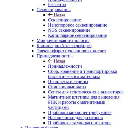
Реагенты
Секвенирование
Назад
Секвенирование
Нанопоровое секвенирование
NGS секвенирование
Капиллярное секвенирование
Микрочиповая технология
Капиллярный электрофорез
Электрофорез нуклеиновых кислот
Принадлежности
Назад
Принадлежности
Сбор, хранение и транспортировка
биологического материала
Планшеты и стрипы
Силиконовые маты
Септы для генетических анализаторов
Магнитные штативы для выделения
РНК и работы с магнитными
частицами
Пробирки микроцентрифужные
Наконечники для дозаторов
Пробирки для ультрасоникатора
Изучение белков