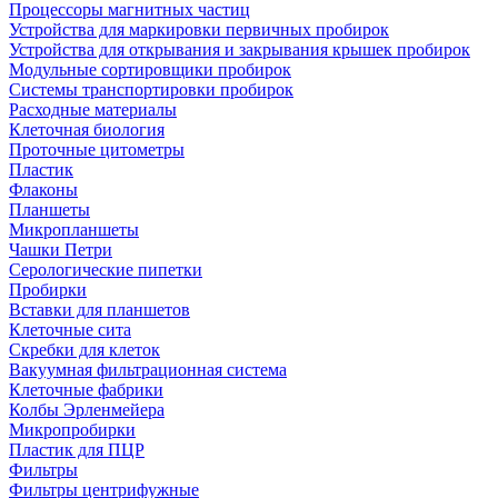
Процессоры магнитных частиц
Устройства для маркировки первичных пробирок
Устройства для открывания и закрывания крышек пробирок
Модульные сортировщики пробирок
Системы транспортировки пробирок
Расходные материалы
Клеточная биология
Проточные цитометры
Пластик
Флаконы
Планшеты
Микропланшеты
Чашки Петри
Серологические пипетки
Пробирки
Вставки для планшетов
Клеточные сита
Скребки для клеток
Вакуумная фильтрационная система
Клеточные фабрики
Колбы Эрленмейера
Микропробирки
Пластик для ПЦР
Фильтры
Фильтры центрифужные