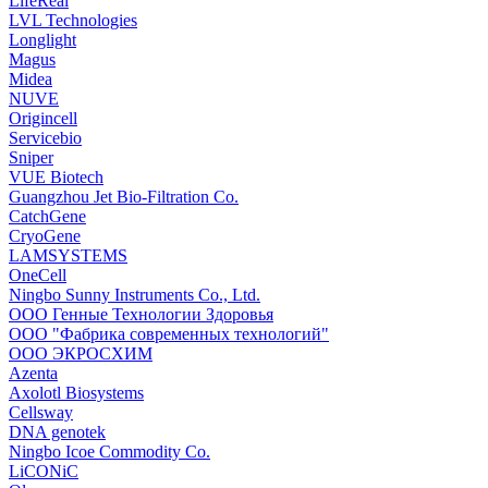
LifeReal
LVL Technologies
Longlight
Magus
Midea
NUVE
Origincell
Servicebio
Sniper
VUE Biotech
Guangzhou Jet Bio-Filtration Co.
CatchGene
CryoGene
LAMSYSTEMS
OneCell
Ningbo Sunny Instruments Co., Ltd.
ООО Генные Технологии Здоровья
ООО "Фабрика современных технологий"
ООО ЭКРОСХИМ
Azenta
Axolotl Biosystems
Cellsway
DNA genotek
Ningbo Icoe Commodity Co.
LiCONiC