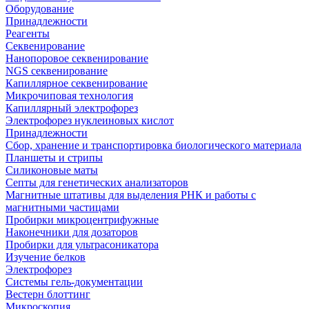
Оборудование
Принадлежности
Реагенты
Секвенирование
Нанопоровое секвенирование
NGS секвенирование
Капиллярное секвенирование
Микрочиповая технология
Капиллярный электрофорез
Электрофорез нуклеиновых кислот
Принадлежности
Сбор, хранение и транспортировка биологического материала
Планшеты и стрипы
Силиконовые маты
Септы для генетических анализаторов
Магнитные штативы для выделения РНК и работы с
магнитными частицами
Пробирки микроцентрифужные
Наконечники для дозаторов
Пробирки для ультрасоникатора
Изучение белков
Электрофорез
Системы гель-документации
Вестерн блоттинг
Микроскопия