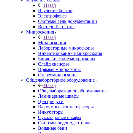
Назад
Изучение белков
Электрофорез
Системы гель-документации
Вестерн блоттинг
Микроскопия
Назад
Микроскопия
Лабораторные микроскопы
Инвертированные микроскопы
Биологические микроскопы
Слайд сканеры
Прямые микроскопы
Стереомикроскопы
Общелабораторное оборудование
Назад
Общелабораторное оборудование
Ламинарные шкафы
Центрифуги
Вакуумные концентраторы
Инкубаторы
Сухожаровые шкафы
Системы водоподготовки
Водяные бани