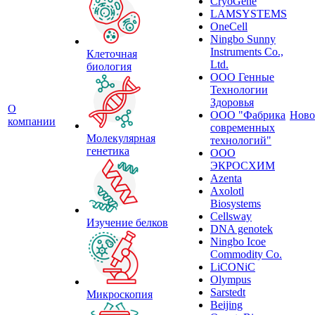
CryoGene
LAMSYSTEMS
OneCell
Ningbo Sunny
Instruments Co.,
Клеточная
Ltd.
биология
ООО Генные
Технологии
Здоровья
О
ООО "Фабрика
Ново
компании
современных
Молекулярная
технологий"
генетика
ООО
ЭКРОСХИМ
Azenta
Axolotl
Biosystems
Cellsway
Изучение белков
DNA genotek
Ningbo Icoe
Commodity Co.
LiCONiC
Olympus
Sarstedt
Микроскопия
Beijing