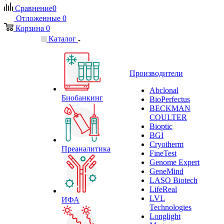
Сравнение
0
Отложенные
0
Корзина
0
Каталог
Производители
Abclonal
Биобанкинг
BioPerfectus
BECKMAN
COULTER
Bioptic
BGI
Cryotherm
Преаналитика
FineTest
Genome Expert
GeneMind
LASO Biotech
LifeReal
LVL
ИФА
Technologies
Longlight