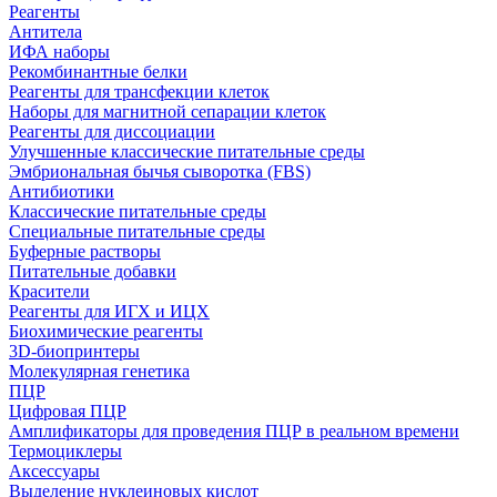
Реагенты
Антитела
ИФА наборы
Рекомбинантные белки
Реагенты для трансфекции клеток
Наборы для магнитной сепарации клеток
Реагенты для диссоциации
Улучшенные классические питательные среды
Эмбриональная бычья сыворотка (FBS)
Антибиотики
Классические питательные среды
Специальные питательные среды
Буферные растворы
Питательные добавки
Красители
Реагенты для ИГХ и ИЦХ
Биохимические реагенты
3D-биопринтеры
Молекулярная генетика
ПЦР
Цифровая ПЦР
Амплификаторы для проведения ПЦР в реальном времени
Термоциклеры
Аксессуары
Выделение нуклеиновых кислот