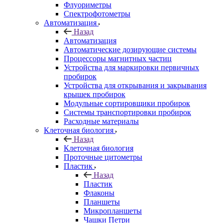
Флуориметры
Спектрофотометры
Автоматизация
Назад
Автоматизация
Автоматические дозирующие системы
Процессоры магнитных частиц
Устройства для маркировки первичных
пробирок
Устройства для открывания и закрывания
крышек пробирок
Модульные сортировщики пробирок
Системы транспортировки пробирок
Расходные материалы
Клеточная биология
Назад
Клеточная биология
Проточные цитометры
Пластик
Назад
Пластик
Флаконы
Планшеты
Микропланшеты
Чашки Петри