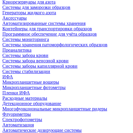
Криорезервуары для азота
Системы для заморозки образцов
Генераторы жидкого азота
Аксессуары
Автоматизированные системы хранения
Контейнеры для транспортировки образцов
Программное обеспечение для учёта образцов
Системы мониторинга
Системы хранения патоморфологических образцов
Преаналитика
Системы забора крови
Системы забора венозной крови
Системы заборы капиллярной крови
Системы стабилизации
ИФА
Микропланшетные вошеры
Микропланшетные фотометры
Пленки ИФА
Расходные материалы
Детекционное оборудование
Многофункциональные микропланшетные ридеры
Флуориметры
Спектрофотометры
Автоматизация
Автоматические дозирующие системы