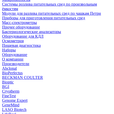
Системы розлива питательных сред по произвольным
ёмкостям
Модули для разлива питательных сред по чашкам Петри
Приборы для приготовления питательных сред
Масс-спектрометры
Прочее оборудование
Бактериологические анализаторы
Оборудование для КДЛ
Осмометрия
Пищевая диагностика
Наборы
Оборудование
О компании
Производители
Abclonal
BioPerfectus
BECKMAN COULTER
Bioptic
BGI
Cryotherm
FineTest
Genome Expert
GeneMind
LASO Biotech