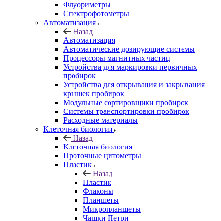
Флуориметры
Спектрофотометры
Автоматизация
Назад
Автоматизация
Автоматические дозирующие системы
Процессоры магнитных частиц
Устройства для маркировки первичных
пробирок
Устройства для открывания и закрывания
крышек пробирок
Модульные сортировщики пробирок
Системы транспортировки пробирок
Расходные материалы
Клеточная биология
Назад
Клеточная биология
Проточные цитометры
Пластик
Назад
Пластик
Флаконы
Планшеты
Микропланшеты
Чашки Петри