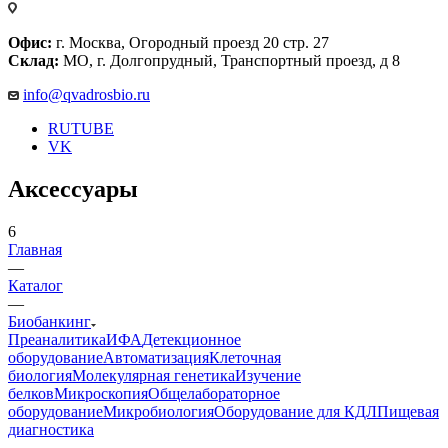
Офис:
г. Москва, Огородный проезд 20 стр. 27
Склад:
МО, г. Долгопрудный, Транспортный проезд, д 8
info@qvadrosbio.ru
RUTUBE
VK
Аксессуары
6
Главная
—
Каталог
—
Биобанкинг
Преаналитика
ИФА
Детекционное
оборудование
Автоматизация
Клеточная
биология
Молекулярная генетика
Изучение
белков
Микроскопия
Общелабораторное
оборудование
Микробиология
Оборудование для КДЛ
Пищевая
диагностика
—