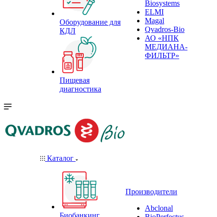
Biosystems
ELMI
Magal
Оборудование для
Qvadros-Bio
КДЛ
АО «НПК
МЕДИАНА-
ФИЛЬТР»
Пищевая
диагностика
Каталог
Производители
Abclonal
Биобанкинг
BioPerfectus