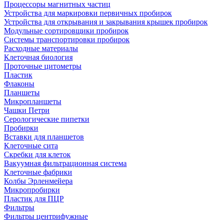
Процессоры магнитных частиц
Устройства для маркировки первичных пробирок
Устройства для открывания и закрывания крышек пробирок
Модульные сортировщики пробирок
Системы транспортировки пробирок
Расходные материалы
Клеточная биология
Проточные цитометры
Пластик
Флаконы
Планшеты
Микропланшеты
Чашки Петри
Серологические пипетки
Пробирки
Вставки для планшетов
Клеточные сита
Скребки для клеток
Вакуумная фильтрационная система
Клеточные фабрики
Колбы Эрленмейера
Микропробирки
Пластик для ПЦР
Фильтры
Фильтры центрифужные