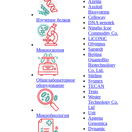
Azenta
Axolotl
Biosystems
Cellsway
Изучение белков
DNA genotek
Ningbo Icoe
Commodity Co.
LiCONiC
Olympus
Sarstedt
Микроскопия
Beijing
QuantoBio
Biotechnology
Co. Ltd.
Stirling
Общелабораторное
Sysmex
оборудование
TECAN
Testo
Wester
Technology Co.
Ltd
Urit
Микробиология
Apgena
Genomica
Dynamic