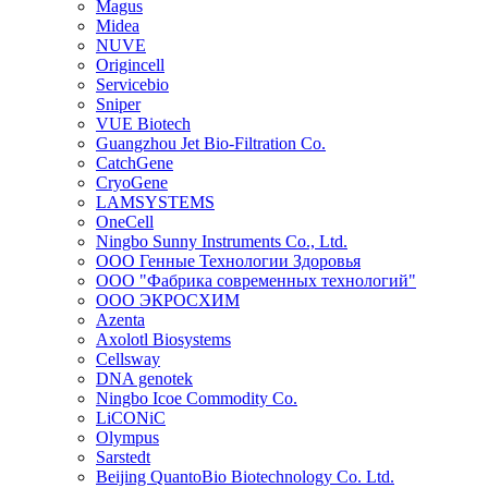
Magus
Midea
NUVE
Origincell
Servicebio
Sniper
VUE Biotech
Guangzhou Jet Bio-Filtration Co.
CatchGene
CryoGene
LAMSYSTEMS
OneCell
Ningbo Sunny Instruments Co., Ltd.
ООО Генные Технологии Здоровья
ООО "Фабрика современных технологий"
ООО ЭКРОСХИМ
Azenta
Axolotl Biosystems
Cellsway
DNA genotek
Ningbo Icoe Commodity Co.
LiCONiC
Olympus
Sarstedt
Beijing QuantoBio Biotechnology Co. Ltd.