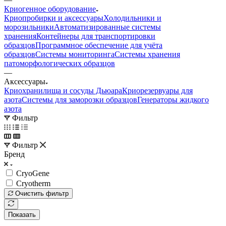
Криогенное оборудование
Криопробирки и аксессуары
Холодильники и
морозильники
Автоматизированные системы
хранения
Контейнеры для транспортировки
образцов
Программное обеспечение для учёта
образцов
Системы мониторинга
Системы хранения
патоморфологических образцов
—
Аксессуары
Криохранилища и сосуды Дьюара
Криорезервуары для
азота
Системы для заморозки образцов
Генераторы жидкого
азота
Фильтр
Фильтр
Бренд
CryoGene
Cryotherm
Очистить фильтр
Показать