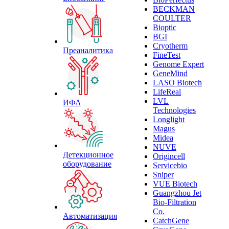
BECKMAN
COULTER
Bioptic
BGI
Cryotherm
Преаналитика
FineTest
Genome Expert
GeneMind
LASO Biotech
LifeReal
LVL
ИФА
Technologies
Longlight
Magus
Midea
NUVE
Детекционное
Origincell
оборудование
Servicebio
Sniper
VUE Biotech
Guangzhou Jet
Bio-Filtration
Co.
Автоматизация
CatchGene