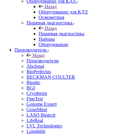
Оборудование для КДЛ
Назад
Оборудование для КДЛ
Осмометрия
Пищевая диагностика
Назад
Пищевая диагностика
Наборы
Оборудование
Производители
Назад
Производители
Abclonal
BioPerfectus
BECKMAN COULTER
Bioptic
BGI
Cryotherm
FineTest
Genome Expert
GeneMind
LASO Biotech
LifeReal
LVL Technologies
Longlight