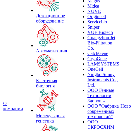
Magus
Midea
NUVE
Детекционное
Origincell
оборудование
Servicebio
Sniper
VUE Biotech
Guangzhou Jet
Bio-Filtration
Co.
Автоматизация
CatchGene
CryoGene
LAMSYSTEMS
OneCell
Ningbo Sunny
Instruments Co.,
Клеточная
Ltd.
биология
ООО Генные
Технологии
Здоровья
О
ООО "Фабрика
Ново
компании
современных
Молекулярная
технологий"
генетика
ООО
ЭКРОСХИМ