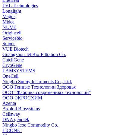
LifeReal
LVL Technologies
Longlight
Magus
Midea
NUVE
Origincell
Servicebio
Sniper
VUE Biotech
Guangzhou Jet Bio-Filtration Co.
CatchGene
CryoGene
LAMSYSTEMS
OneCell
Ningbo Sunny Instruments Co., Ltd.
ООО Генные Технологии Здоровья
ООО "Фабрика современных технологий"
ООО ЭКРОСХИМ
Azenta
Axolotl Biosystems
Cellsway
DNA genotek
Ningbo Icoe Commodity Co.
LiCONiC