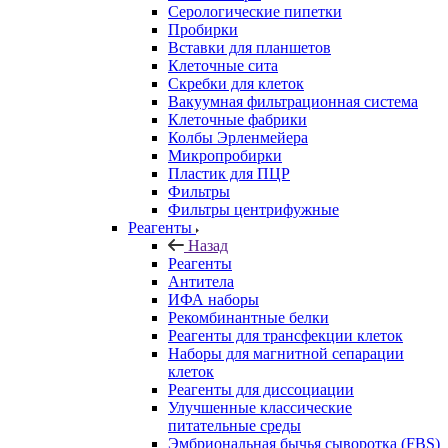
Серологические пипетки
Пробирки
Вставки для планшетов
Клеточные сита
Скребки для клеток
Вакуумная фильтрационная система
Клеточные фабрики
Колбы Эрленмейера
Микропробирки
Пластик для ПЦР
Фильтры
Фильтры центрифужные
Реагенты
Назад
Реагенты
Антитела
ИФА наборы
Рекомбинантные белки
Реагенты для трансфекции клеток
Наборы для магнитной сепарации
клеток
Реагенты для диссоциации
Улучшенные классические
питательные среды
Эмбриональная бычья сыворотка (FBS)