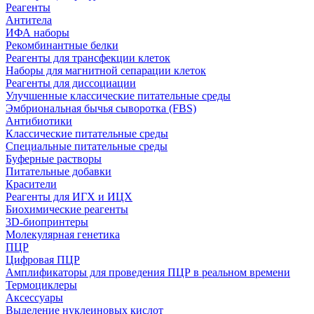
Реагенты
Антитела
ИФА наборы
Рекомбинантные белки
Реагенты для трансфекции клеток
Наборы для магнитной сепарации клеток
Реагенты для диссоциации
Улучшенные классические питательные среды
Эмбриональная бычья сыворотка (FBS)
Антибиотики
Классические питательные среды
Специальные питательные среды
Буферные растворы
Питательные добавки
Красители
Реагенты для ИГХ и ИЦХ
Биохимические реагенты
3D-биопринтеры
Молекулярная генетика
ПЦР
Цифровая ПЦР
Амплификаторы для проведения ПЦР в реальном времени
Термоциклеры
Аксессуары
Выделение нуклеиновых кислот