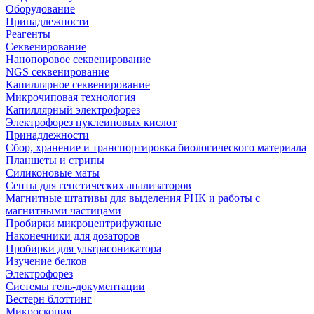
Оборудование
Принадлежности
Реагенты
Секвенирование
Нанопоровое секвенирование
NGS секвенирование
Капиллярное секвенирование
Микрочиповая технология
Капиллярный электрофорез
Электрофорез нуклеиновых кислот
Принадлежности
Сбор, хранение и транспортировка биологического материала
Планшеты и стрипы
Силиконовые маты
Септы для генетических анализаторов
Магнитные штативы для выделения РНК и работы с
магнитными частицами
Пробирки микроцентрифужные
Наконечники для дозаторов
Пробирки для ультрасоникатора
Изучение белков
Электрофорез
Системы гель-документации
Вестерн блоттинг
Микроскопия