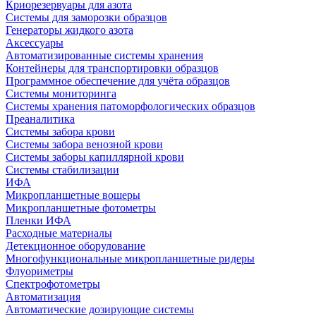
Криорезервуары для азота
Системы для заморозки образцов
Генераторы жидкого азота
Аксессуары
Автоматизированные системы хранения
Контейнеры для транспортировки образцов
Программное обеспечение для учёта образцов
Системы мониторинга
Системы хранения патоморфологических образцов
Преаналитика
Системы забора крови
Системы забора венозной крови
Системы заборы капиллярной крови
Системы стабилизации
ИФА
Микропланшетные вошеры
Микропланшетные фотометры
Пленки ИФА
Расходные материалы
Детекционное оборудование
Многофункциональные микропланшетные ридеры
Флуориметры
Спектрофотометры
Автоматизация
Автоматические дозирующие системы