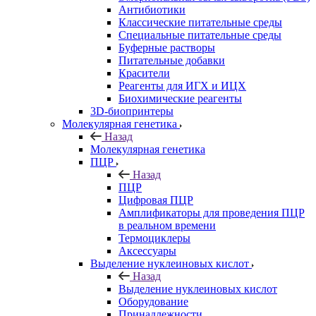
Антибиотики
Классические питательные среды
Специальные питательные среды
Буферные растворы
Питательные добавки
Красители
Реагенты для ИГХ и ИЦХ
Биохимические реагенты
3D-биопринтеры
Молекулярная генетика
Назад
Молекулярная генетика
ПЦР
Назад
ПЦР
Цифровая ПЦР
Амплификаторы для проведения ПЦР
в реальном времени
Термоциклеры
Аксессуары
Выделение нуклеиновых кислот
Назад
Выделение нуклеиновых кислот
Оборудование
Принадлежности