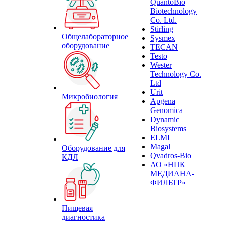
QuantoBio
Biotechnology
Co. Ltd.
Stirling
Общелабораторное
Sysmex
оборудование
TECAN
Testo
Wester
Technology Co.
Ltd
Urit
Микробиология
Apgena
Genomica
Dynamic
Biosystems
ELMI
Magal
Оборудование для
Qvadros-Bio
КДЛ
АО «НПК
МЕДИАНА-
ФИЛЬТР»
Пищевая
диагностика