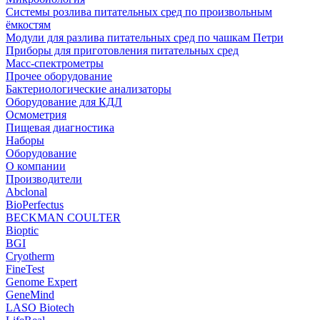
Системы розлива питательных сред по произвольным
ёмкостям
Модули для разлива питательных сред по чашкам Петри
Приборы для приготовления питательных сред
Масс-спектрометры
Прочее оборудование
Бактериологические анализаторы
Оборудование для КДЛ
Осмометрия
Пищевая диагностика
Наборы
Оборудование
О компании
Производители
Abclonal
BioPerfectus
BECKMAN COULTER
Bioptic
BGI
Cryotherm
FineTest
Genome Expert
GeneMind
LASO Biotech