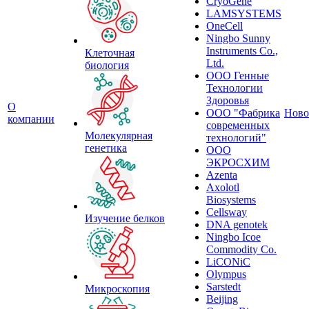
CryoGene
LAMSYSTEMS
OneCell
Ningbo Sunny
Instruments Co.,
Клеточная
Ltd.
биология
ООО Генные
Технологии
Здоровья
О
ООО "Фабрика
Ново
компании
современных
Молекулярная
технологий"
генетика
ООО
ЭКРОСХИМ
Azenta
Axolotl
Biosystems
Cellsway
Изучение белков
DNA genotek
Ningbo Icoe
Commodity Co.
LiCONiC
Olympus
Sarstedt
Микроскопия
Beijing