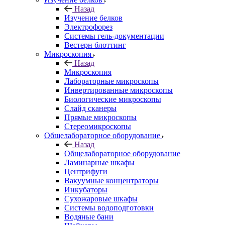
Назад
Изучение белков
Электрофорез
Системы гель-документации
Вестерн блоттинг
Микроскопия
Назад
Микроскопия
Лабораторные микроскопы
Инвертированные микроскопы
Биологические микроскопы
Слайд сканеры
Прямые микроскопы
Стереомикроскопы
Общелабораторное оборудование
Назад
Общелабораторное оборудование
Ламинарные шкафы
Центрифуги
Вакуумные концентраторы
Инкубаторы
Сухожаровые шкафы
Системы водоподготовки
Водяные бани