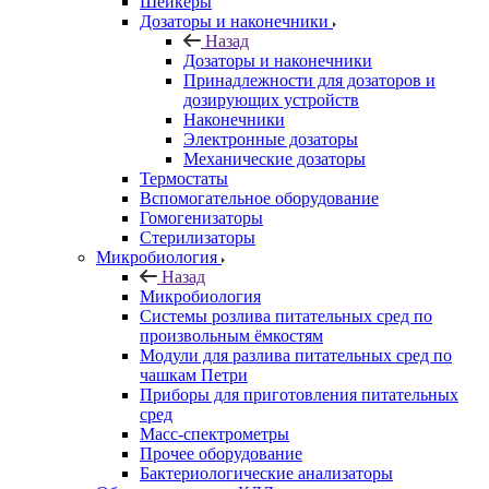
Шейкеры
Дозаторы и наконечники
Назад
Дозаторы и наконечники
Принадлежности для дозаторов и
дозирующих устройств
Наконечники
Электронные дозаторы
Механические дозаторы
Термостаты
Вспомогательное оборудование
Гомогенизаторы
Стерилизаторы
Микробиология
Назад
Микробиология
Системы розлива питательных сред по
произвольным ёмкостям
Модули для разлива питательных сред по
чашкам Петри
Приборы для приготовления питательных
сред
Масс-спектрометры
Прочее оборудование
Бактериологические анализаторы