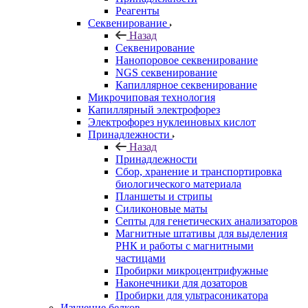
Реагенты
Секвенирование
Назад
Секвенирование
Нанопоровое секвенирование
NGS секвенирование
Капиллярное секвенирование
Микрочиповая технология
Капиллярный электрофорез
Электрофорез нуклеиновых кислот
Принадлежности
Назад
Принадлежности
Сбор, хранение и транспортировка
биологического материала
Планшеты и стрипы
Силиконовые маты
Септы для генетических анализаторов
Магнитные штативы для выделения
РНК и работы с магнитными
частицами
Пробирки микроцентрифужные
Наконечники для дозаторов
Пробирки для ультрасоникатора
Изучение белков