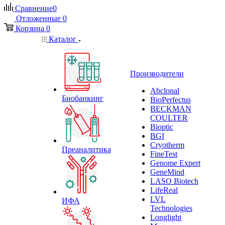
Сравнение
0
Отложенные
0
Корзина
0
Каталог
Производители
Abclonal
Биобанкинг
BioPerfectus
BECKMAN
COULTER
Bioptic
BGI
Cryotherm
Преаналитика
FineTest
Genome Expert
GeneMind
LASO Biotech
LifeReal
LVL
ИФА
Technologies
Longlight