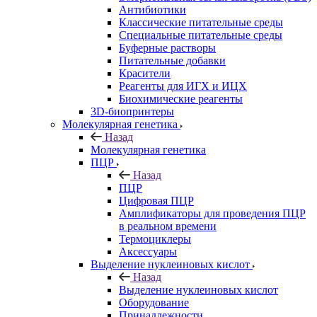
Антибиотики
Классические питательные среды
Специальные питательные среды
Буферные растворы
Питательные добавки
Красители
Реагенты для ИГХ и ИЦХ
Биохимические реагенты
3D-биопринтеры
Молекулярная генетика
Назад
Молекулярная генетика
ПЦР
Назад
ПЦР
Цифровая ПЦР
Амплификаторы для проведения ПЦР
в реальном времени
Термоциклеры
Аксессуары
Выделение нуклеиновых кислот
Назад
Выделение нуклеиновых кислот
Оборудование
Принадлежности