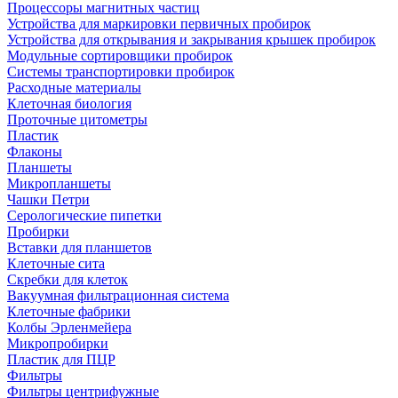
Процессоры магнитных частиц
Устройства для маркировки первичных пробирок
Устройства для открывания и закрывания крышек пробирок
Модульные сортировщики пробирок
Системы транспортировки пробирок
Расходные материалы
Клеточная биология
Проточные цитометры
Пластик
Флаконы
Планшеты
Микропланшеты
Чашки Петри
Серологические пипетки
Пробирки
Вставки для планшетов
Клеточные сита
Скребки для клеток
Вакуумная фильтрационная система
Клеточные фабрики
Колбы Эрленмейера
Микропробирки
Пластик для ПЦР
Фильтры
Фильтры центрифужные