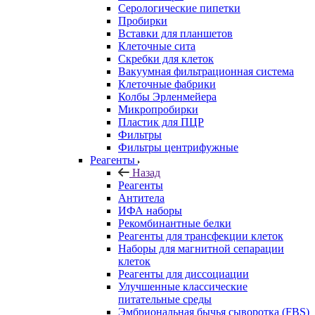
Серологические пипетки
Пробирки
Вставки для планшетов
Клеточные сита
Скребки для клеток
Вакуумная фильтрационная система
Клеточные фабрики
Колбы Эрленмейера
Микропробирки
Пластик для ПЦР
Фильтры
Фильтры центрифужные
Реагенты
Назад
Реагенты
Антитела
ИФА наборы
Рекомбинантные белки
Реагенты для трансфекции клеток
Наборы для магнитной сепарации
клеток
Реагенты для диссоциации
Улучшенные классические
питательные среды
Эмбриональная бычья сыворотка (FBS)