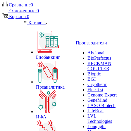
Сравнение
0
Отложенные
0
Корзина
0
Каталог
Производители
Abclonal
Биобанкинг
BioPerfectus
BECKMAN
COULTER
Bioptic
BGI
Cryotherm
Преаналитика
FineTest
Genome Expert
GeneMind
LASO Biotech
LifeReal
LVL
ИФА
Technologies
Longlight