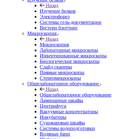
Назад
Изучение белков
Электрофорез
Системы гель-документации
Вестерн блоттинг
Микроскопия
Назад
Микроскопия
Лабораторные микроскопы
Инвертированные микроскопы
Биологические микроскопы
Слайд сканеры
Прямые микроскопы
Стереомикроскопы
Общелабораторное оборудование
Назад
Общелабораторное оборудование
Ламинарные шкафы
Центрифуги
Вакуумные концентраторы
Инкубаторы
Сухожаровые шкафы
Системы водоподготовки
Водяные бани