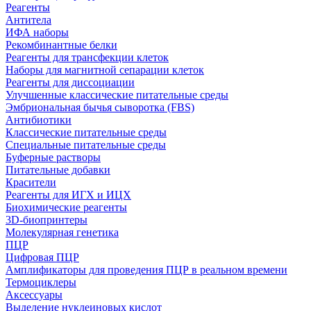
Реагенты
Антитела
ИФА наборы
Рекомбинантные белки
Реагенты для трансфекции клеток
Наборы для магнитной сепарации клеток
Реагенты для диссоциации
Улучшенные классические питательные среды
Эмбриональная бычья сыворотка (FBS)
Антибиотики
Классические питательные среды
Специальные питательные среды
Буферные растворы
Питательные добавки
Красители
Реагенты для ИГХ и ИЦХ
Биохимические реагенты
3D-биопринтеры
Молекулярная генетика
ПЦР
Цифровая ПЦР
Амплификаторы для проведения ПЦР в реальном времени
Термоциклеры
Аксессуары
Выделение нуклеиновых кислот