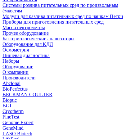
Системы розлива питательных сред по произвольным
ёмкостям
Модули для разлива питательных сред по чашкам Петри
Приборы для приготовления питательных сред
Масс-спектрометры
Прочее оборудование
Бактериологические анализаторы
Оборудование для КДЛ
Осмометрия
Пищевая диагностика
Наборы
Оборудование
О компании
Производители
Abclonal
BioPerfectus
BECKMAN COULTER
Bioptic
BGI
Cryotherm
FineTest
Genome Expert
GeneMind
LASO Biotech