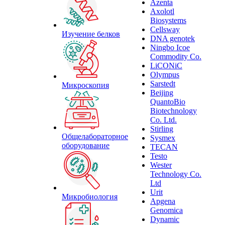
Azenta
Axolotl
Biosystems
Cellsway
Изучение белков
DNA genotek
Ningbo Icoe
Commodity Co.
LiCONiC
Olympus
Sarstedt
Микроскопия
Beijing
QuantoBio
Biotechnology
Co. Ltd.
Stirling
Общелабораторное
Sysmex
оборудование
TECAN
Testo
Wester
Technology Co.
Ltd
Urit
Микробиология
Apgena
Genomica
Dynamic