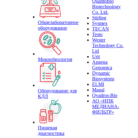
QuantoBio
Biotechnology
Co. Ltd.
Stirling
Общелабораторное
Sysmex
оборудование
TECAN
Testo
Wester
Technology Co.
Ltd
Urit
Микробиология
Apgena
Genomica
Dynamic
Biosystems
ELMI
Magal
Оборудование для
Qvadros-Bio
КДЛ
АО «НПК
МЕДИАНА-
ФИЛЬТР»
Пищевая
диагностика