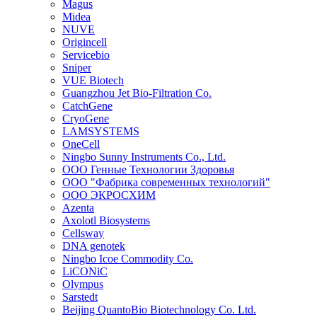
Magus
Midea
NUVE
Origincell
Servicebio
Sniper
VUE Biotech
Guangzhou Jet Bio-Filtration Co.
CatchGene
CryoGene
LAMSYSTEMS
OneCell
Ningbo Sunny Instruments Co., Ltd.
ООО Генные Технологии Здоровья
ООО "Фабрика современных технологий"
ООО ЭКРОСХИМ
Azenta
Axolotl Biosystems
Cellsway
DNA genotek
Ningbo Icoe Commodity Co.
LiCONiC
Olympus
Sarstedt
Beijing QuantoBio Biotechnology Co. Ltd.