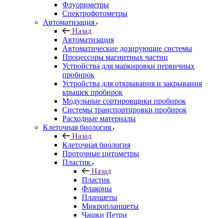
Флуориметры
Спектрофотометры
Автоматизация
Назад
Автоматизация
Автоматические дозирующие системы
Процессоры магнитных частиц
Устройства для маркировки первичных
пробирок
Устройства для открывания и закрывания
крышек пробирок
Модульные сортировщики пробирок
Системы транспортировки пробирок
Расходные материалы
Клеточная биология
Назад
Клеточная биология
Проточные цитометры
Пластик
Назад
Пластик
Флаконы
Планшеты
Микропланшеты
Чашки Петри