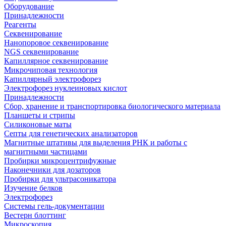
Оборудование
Принадлежности
Реагенты
Секвенирование
Нанопоровое секвенирование
NGS секвенирование
Капиллярное секвенирование
Микрочиповая технология
Капиллярный электрофорез
Электрофорез нуклеиновых кислот
Принадлежности
Сбор, хранение и транспортировка биологического материала
Планшеты и стрипы
Силиконовые маты
Септы для генетических анализаторов
Магнитные штативы для выделения РНК и работы с
магнитными частицами
Пробирки микроцентрифужные
Наконечники для дозаторов
Пробирки для ультрасоникатора
Изучение белков
Электрофорез
Системы гель-документации
Вестерн блоттинг
Микроскопия