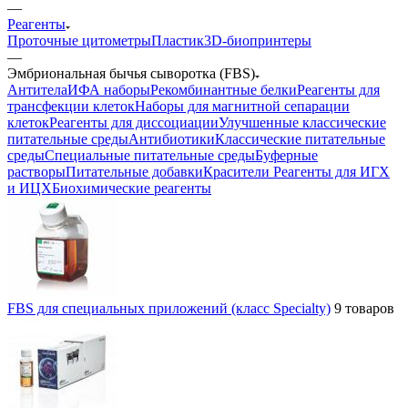
—
Реагенты
Проточные цитометры
Пластик
3D-биопринтеры
—
Эмбриональная бычья сыворотка (FBS)
Антитела
ИФА наборы
Рекомбинантные белки
Реагенты для
трансфекции клеток
Наборы для магнитной сепарации
клеток
Реагенты для диссоциации
Улучшенные классические
питательные среды
Антибиотики
Классические питательные
среды
Специальные питательные среды
Буферные
растворы
Питательные добавки
Красители
Реагенты для ИГХ
и ИЦХ
Биохимические реагенты
FBS для специальных приложений (класс Specialty)
9 товаров