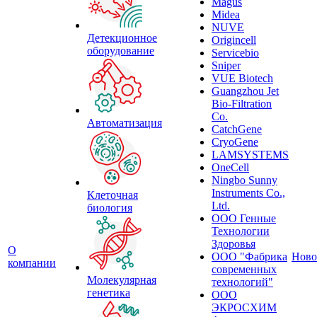
Magus
Midea
NUVE
Детекционное
Origincell
оборудование
Servicebio
Sniper
VUE Biotech
Guangzhou Jet
Bio-Filtration
Co.
Автоматизация
CatchGene
CryoGene
LAMSYSTEMS
OneCell
Ningbo Sunny
Instruments Co.,
Клеточная
Ltd.
биология
ООО Генные
Технологии
Здоровья
О
ООО "Фабрика
Ново
компании
современных
Молекулярная
технологий"
генетика
ООО
ЭКРОСХИМ