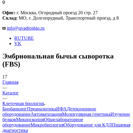
Офис:
г. Москва, Огородный проезд 20 стр. 27
Склад:
МО, г. Долгопрудный, Транспортный проезд, д 8
info@qvadrosbio.ru
RUTUBE
VK
Эмбриональная бычья сыворотка
(FBS)
17
Главная
—
Каталог
—
Клеточная биология
Биобанкинг
Преаналитика
ИФА
Детекционное
оборудование
Автоматизация
Молекулярная генетика
Изучение
белков
Микроскопия
Общелабораторное
оборудование
Микробиология
Оборудование для КДЛ
Пищевая
диагностика