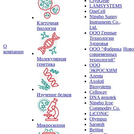
CryoGene
LAMSYSTEMS
OneCell
Ningbo Sunny
Instruments Co.,
Клеточная
Ltd.
биология
ООО Генные
Технологии
Здоровья
О
ООО "Фабрика
Ново
компании
современных
Молекулярная
технологий"
генетика
ООО
ЭКРОСХИМ
Azenta
Axolotl
Biosystems
Cellsway
Изучение белков
DNA genotek
Ningbo Icoe
Commodity Co.
LiCONiC
Olympus
Sarstedt
Микроскопия
Beijing