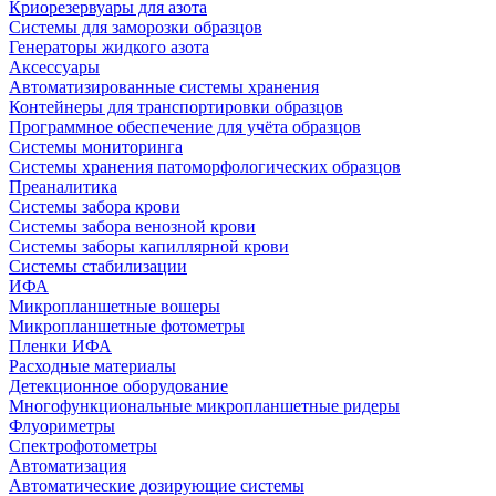
Криорезервуары для азота
Системы для заморозки образцов
Генераторы жидкого азота
Аксессуары
Автоматизированные системы хранения
Контейнеры для транспортировки образцов
Программное обеспечение для учёта образцов
Системы мониторинга
Системы хранения патоморфологических образцов
Преаналитика
Системы забора крови
Системы забора венозной крови
Системы заборы капиллярной крови
Системы стабилизации
ИФА
Микропланшетные вошеры
Микропланшетные фотометры
Пленки ИФА
Расходные материалы
Детекционное оборудование
Многофункциональные микропланшетные ридеры
Флуориметры
Спектрофотометры
Автоматизация
Автоматические дозирующие системы