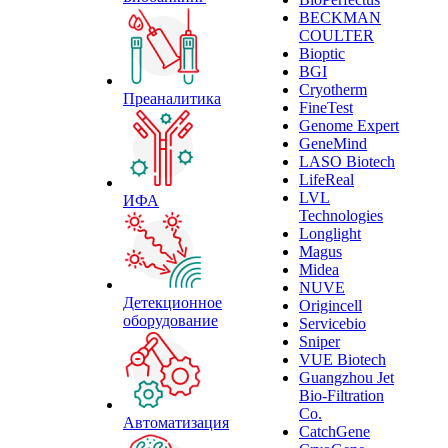
BECKMAN
COULTER
Bioptic
BGI
Cryotherm
Преаналитика
FineTest
Genome Expert
GeneMind
LASO Biotech
LifeReal
LVL
ИФА
Technologies
Longlight
Magus
Midea
NUVE
Детекционное
Origincell
оборудование
Servicebio
Sniper
VUE Biotech
Guangzhou Jet
Bio-Filtration
Co.
Автоматизация
CatchGene