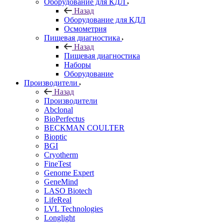
Оборудование для КДЛ
Назад
Оборудование для КДЛ
Осмометрия
Пищевая диагностика
Назад
Пищевая диагностика
Наборы
Оборудование
Производители
Назад
Производители
Abclonal
BioPerfectus
BECKMAN COULTER
Bioptic
BGI
Cryotherm
FineTest
Genome Expert
GeneMind
LASO Biotech
LifeReal
LVL Technologies
Longlight