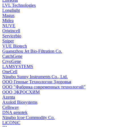
LifeReal
LVL Technologies
Longlight
Magus
Midea
NUVE
Origincell
Servicebio
Sniper
VUE Biotech
Guangzhou Jet Bio-Filtration Co.
CatchGene
CryoGene
LAMSYSTEMS
OneCell
Ningbo Sunny Instruments Co., Ltd.
ООО Генные Технологии Здоровья
ООО "Фабрика современных технологий"
ООО ЭКРОСХИМ
Azenta
Axolotl Biosystems
Cellsway
DNA genotek
Ningbo Icoe Commodity Co.
LiCONiC