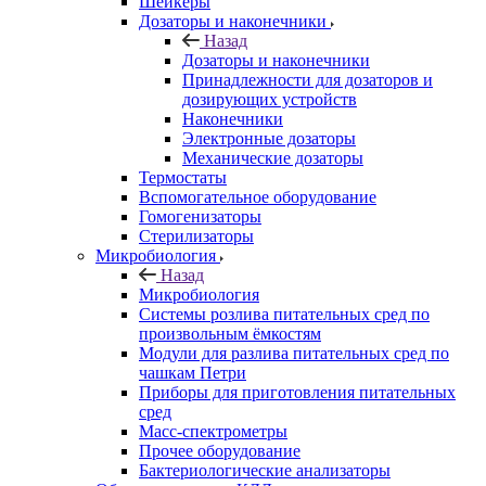
Шейкеры
Дозаторы и наконечники
Назад
Дозаторы и наконечники
Принадлежности для дозаторов и
дозирующих устройств
Наконечники
Электронные дозаторы
Механические дозаторы
Термостаты
Вспомогательное оборудование
Гомогенизаторы
Стерилизаторы
Микробиология
Назад
Микробиология
Системы розлива питательных сред по
произвольным ёмкостям
Модули для разлива питательных сред по
чашкам Петри
Приборы для приготовления питательных
сред
Масс-спектрометры
Прочее оборудование
Бактериологические анализаторы