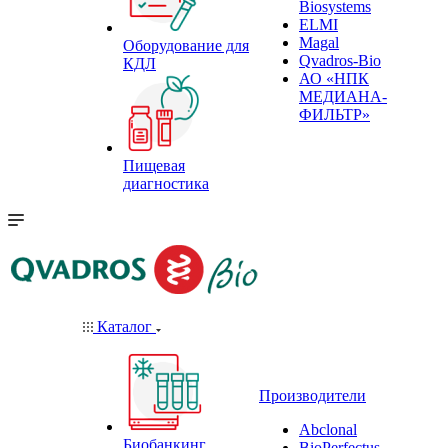
Biosystems
ELMI
Magal
Оборудование для
Qvadros-Bio
КДЛ
АО «НПК
МЕДИАНА-
ФИЛЬТР»
Пищевая
диагностика
Каталог
Производители
Abclonal
Биобанкинг
BioPerfectus