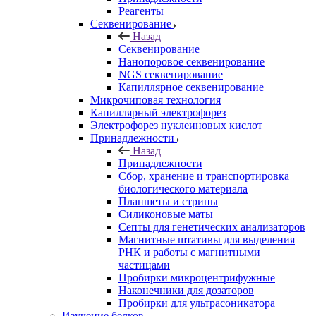
Реагенты
Секвенирование
Назад
Секвенирование
Нанопоровое секвенирование
NGS секвенирование
Капиллярное секвенирование
Микрочиповая технология
Капиллярный электрофорез
Электрофорез нуклеиновых кислот
Принадлежности
Назад
Принадлежности
Сбор, хранение и транспортировка
биологического материала
Планшеты и стрипы
Силиконовые маты
Септы для генетических анализаторов
Магнитные штативы для выделения
РНК и работы с магнитными
частицами
Пробирки микроцентрифужные
Наконечники для дозаторов
Пробирки для ультрасоникатора
Изучение белков