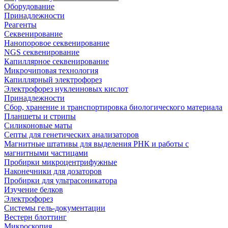
Оборудование
Принадлежности
Реагенты
Секвенирование
Нанопоровое секвенирование
NGS секвенирование
Капиллярное секвенирование
Микрочиповая технология
Капиллярный электрофорез
Электрофорез нуклеиновых кислот
Принадлежности
Сбор, хранение и транспортировка биологического материала
Планшеты и стрипы
Силиконовые маты
Септы для генетических анализаторов
Магнитные штативы для выделения РНК и работы с
магнитными частицами
Пробирки микроцентрифужные
Наконечники для дозаторов
Пробирки для ультрасоникатора
Изучение белков
Электрофорез
Системы гель-документации
Вестерн блоттинг
Микроскопия