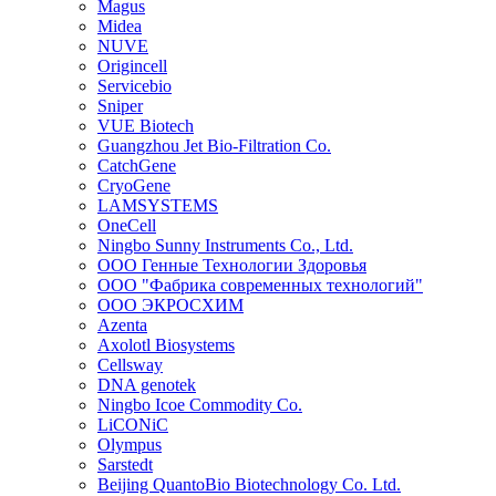
Magus
Midea
NUVE
Origincell
Servicebio
Sniper
VUE Biotech
Guangzhou Jet Bio-Filtration Co.
CatchGene
CryoGene
LAMSYSTEMS
OneCell
Ningbo Sunny Instruments Co., Ltd.
ООО Генные Технологии Здоровья
ООО "Фабрика современных технологий"
ООО ЭКРОСХИМ
Azenta
Axolotl Biosystems
Cellsway
DNA genotek
Ningbo Icoe Commodity Co.
LiCONiC
Olympus
Sarstedt
Beijing QuantoBio Biotechnology Co. Ltd.