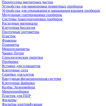
Процессоры магнитных частиц
Устройства для маркировки первичных пробирок
Устройства для открывания и закрывания крышек пробирок
Модульные сортировщики пробирок
Системы транспортировки пробирок
Расходные материалы
Клеточная биология
Проточные цитометры
Пластик
Флаконы
Планшеты
Микропланшеты
Чашки Петри
Серологические пипетки
Пробирки
Вставки для планшетов
Клеточные сита
Скребки для клеток
Вакуумная фильтрационная система
Клеточные фабрики
Колбы Эрленмейера
Микропробирки
Пластик для ПЦР
Фильтры
Фильтры центрифужные