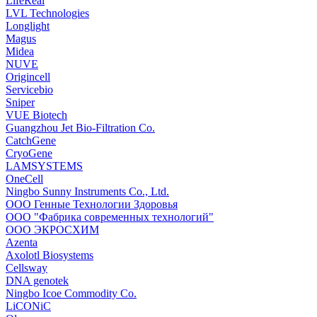
LifeReal
LVL Technologies
Longlight
Magus
Midea
NUVE
Origincell
Servicebio
Sniper
VUE Biotech
Guangzhou Jet Bio-Filtration Co.
CatchGene
CryoGene
LAMSYSTEMS
OneCell
Ningbo Sunny Instruments Co., Ltd.
ООО Генные Технологии Здоровья
ООО "Фабрика современных технологий"
ООО ЭКРОСХИМ
Azenta
Axolotl Biosystems
Cellsway
DNA genotek
Ningbo Icoe Commodity Co.
LiCONiC