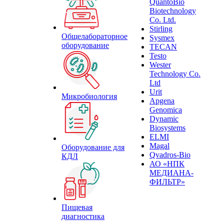
QuantoBio
Biotechnology
Co. Ltd.
Stirling
Общелабораторное
Sysmex
оборудование
TECAN
Testo
Wester
Technology Co.
Ltd
Urit
Микробиология
Apgena
Genomica
Dynamic
Biosystems
ELMI
Magal
Оборудование для
Qvadros-Bio
КДЛ
АО «НПК
МЕДИАНА-
ФИЛЬТР»
Пищевая
диагностика