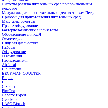
Системы розлива питательных сред по произвольным
ёмкостям
Модули для разлива питательных сред по чашкам Петри
Приборы для приготовления питательных сред
Масс-спектрометры
Прочее оборудование
Бактериологические анализаторы
Оборудование для КДЛ
Осмометрия
Пищевая диагностика
Наборы
Оборудование
О компании
Производители
Abclonal
BioPerfectus
BECKMAN COULTER
Bioptic
BGI
Cryotherm
FineTest
Genome Expert
GeneMind
LASO Biotech