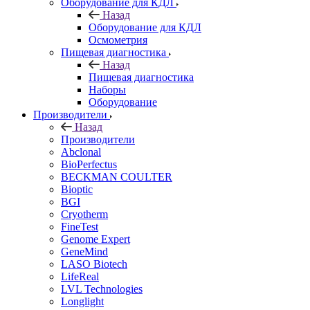
Оборудование для КДЛ
Назад
Оборудование для КДЛ
Осмометрия
Пищевая диагностика
Назад
Пищевая диагностика
Наборы
Оборудование
Производители
Назад
Производители
Abclonal
BioPerfectus
BECKMAN COULTER
Bioptic
BGI
Cryotherm
FineTest
Genome Expert
GeneMind
LASO Biotech
LifeReal
LVL Technologies
Longlight