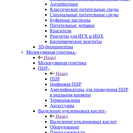
Антибиотики
Классические питательные среды
Специальные питательные среды
Буферные растворы
Питательные добавки
Красители
Реагенты для ИГХ и ИЦХ
Биохимические реагенты
3D-биопринтеры
Молекулярная генетика
Назад
Молекулярная генетика
ПЦР
Назад
ПЦР
Цифровая ПЦР
Амплификаторы для проведения ПЦР
в реальном времени
Термоциклеры
Аксессуары
Выделение нуклеиновых кислот
Назад
Выделение нуклеиновых кислот
Оборудование
Принадлежности