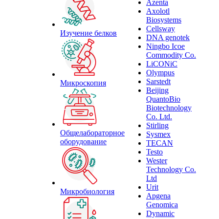
Azenta
Axolotl
Biosystems
Cellsway
Изучение белков
DNA genotek
Ningbo Icoe
Commodity Co.
LiCONiC
Olympus
Sarstedt
Микроскопия
Beijing
QuantoBio
Biotechnology
Co. Ltd.
Stirling
Общелабораторное
Sysmex
оборудование
TECAN
Testo
Wester
Technology Co.
Ltd
Urit
Микробиология
Apgena
Genomica
Dynamic