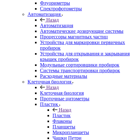
Флуориметры
Спектрофотометры
Автоматизация
Назад
Автоматизация
Автоматические дозирующие системы
Процессоры магнитных частиц
Устройства для маркировки первичных
пробирок
Устройства для открывания и закрывания
крышек пробирок
Модульные сортировщики пробирок
Системы транспортировки пробирок
Расходные материалы
Клеточная биология
Назад
Клеточная биология
Проточные цитометры
Пластик
Назад
Пластик
Флаконы
Планшеты
Микропланшеты
Чашки Петри