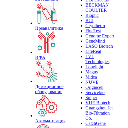
BECKMAN
COULTER
Bioptic
BGI
Cryotherm
Преаналитика
FineTest
Genome Expert
GeneMind
LASO Biotech
LifeReal
LVL
ИФА
Technologies
Longlight
Magus
Midea
NUVE
Детекционное
Origincell
оборудование
Servicebio
Sniper
VUE Biotech
Guangzhou Jet
Bio-Filtration
Co.
Автоматизация
CatchGene