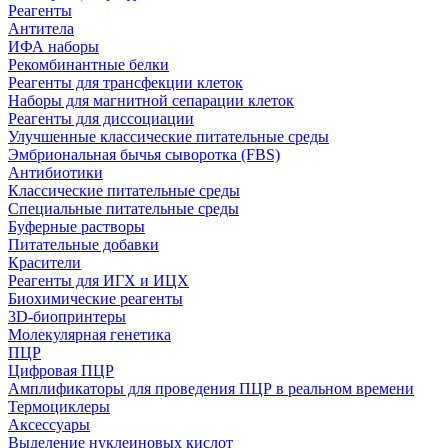
Реагенты
Антитела
ИФА наборы
Рекомбинантные белки
Реагенты для трансфекции клеток
Наборы для магнитной сепарации клеток
Реагенты для диссоциации
Улучшенные классические питательные среды
Эмбриональная бычья сыворотка (FBS)
Антибиотики
Классические питательные среды
Специальные питательные среды
Буферные растворы
Питательные добавки
Красители
Реагенты для ИГХ и ИЦХ
Биохимические реагенты
3D-биопринтеры
Молекулярная генетика
ПЦР
Цифровая ПЦР
Амплификаторы для проведения ПЦР в реальном времени
Термоциклеры
Аксессуары
Выделение нуклеиновых кислот