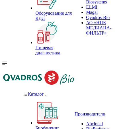
Biosystems
ELMI
Magal
Оборудование для
Qvadros-Bio
КДЛ
АО «НПК
МЕДИАНА-
ФИЛЬТР»
Пищевая
диагностика
Каталог
Производители
Abclonal
Биобанкинг
BioPerfectus