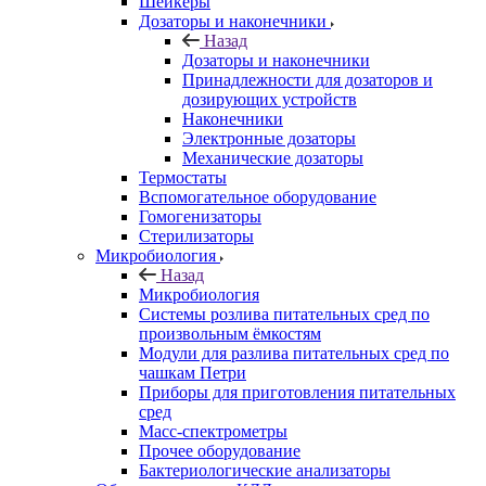
Шейкеры
Дозаторы и наконечники
Назад
Дозаторы и наконечники
Принадлежности для дозаторов и
дозирующих устройств
Наконечники
Электронные дозаторы
Механические дозаторы
Термостаты
Вспомогательное оборудование
Гомогенизаторы
Стерилизаторы
Микробиология
Назад
Микробиология
Системы розлива питательных сред по
произвольным ёмкостям
Модули для разлива питательных сред по
чашкам Петри
Приборы для приготовления питательных
сред
Масс-спектрометры
Прочее оборудование
Бактериологические анализаторы