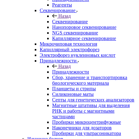
Реагенты
Секвенирование
Назад
Секвенирование
Нанопоровое секвенирование
NGS секвенирование
Капиллярное секвенирование
Микрочиповая технология
Капиллярный электрофорез
Электрофорез нуклеиновых кислот
Принадлежности
Назад
Принадлежности
Сбор, хранение и транспортировка
биологического материала
Планшеты и стрипы
Силиконовые маты
Септы для генетических анализаторов
Магнитные штативы для выделения
РНК и работы с магнитными
частицами
Пробирки микроцентрифужные
Наконечники для дозаторов
Пробирки для ультрасоникатора
Изучение белков