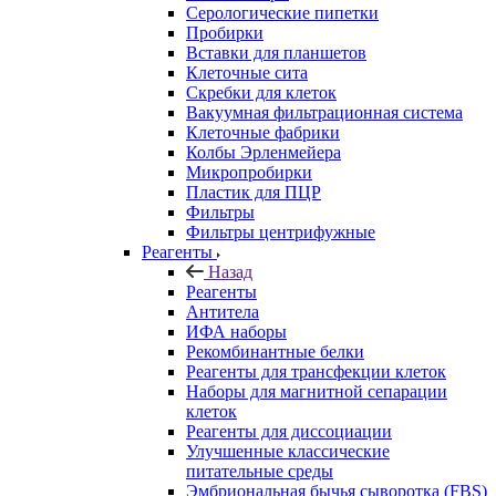
Серологические пипетки
Пробирки
Вставки для планшетов
Клеточные сита
Скребки для клеток
Вакуумная фильтрационная система
Клеточные фабрики
Колбы Эрленмейера
Микропробирки
Пластик для ПЦР
Фильтры
Фильтры центрифужные
Реагенты
Назад
Реагенты
Антитела
ИФА наборы
Рекомбинантные белки
Реагенты для трансфекции клеток
Наборы для магнитной сепарации
клеток
Реагенты для диссоциации
Улучшенные классические
питательные среды
Эмбриональная бычья сыворотка (FBS)