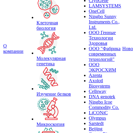
CryoGene
LAMSYSTEMS
OneCell
Ningbo Sunny
Instruments Co.,
Клеточная
Ltd.
биология
ООО Генные
Технологии
Здоровья
О
ООО "Фабрика
Ново
компании
современных
Молекулярная
технологий"
генетика
ООО
ЭКРОСХИМ
Azenta
Axolotl
Biosystems
Cellsway
Изучение белков
DNA genotek
Ningbo Icoe
Commodity Co.
LiCONiC
Olympus
Sarstedt
Микроскопия
Beijing