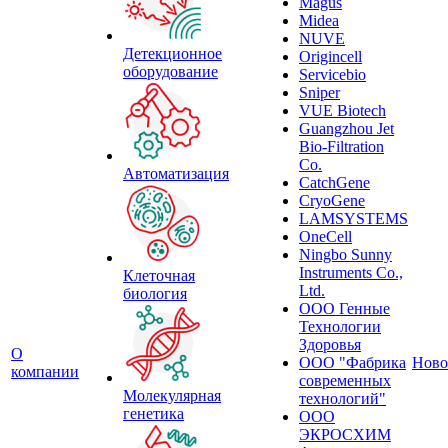
Magus
Midea
NUVE
Детекционное
Origincell
оборудование
Servicebio
Sniper
VUE Biotech
Guangzhou Jet
Bio-Filtration
Co.
Автоматизация
CatchGene
CryoGene
LAMSYSTEMS
OneCell
Ningbo Sunny
Instruments Co.,
Клеточная
Ltd.
биология
ООО Генные
Технологии
Здоровья
О
ООО "Фабрика
Ново
компании
современных
Молекулярная
технологий"
генетика
ООО
ЭКРОСХИМ