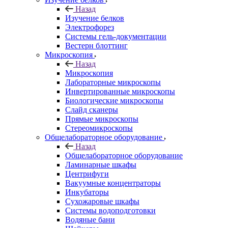
Назад
Изучение белков
Электрофорез
Системы гель-документации
Вестерн блоттинг
Микроскопия
Назад
Микроскопия
Лабораторные микроскопы
Инвертированные микроскопы
Биологические микроскопы
Слайд сканеры
Прямые микроскопы
Стереомикроскопы
Общелабораторное оборудование
Назад
Общелабораторное оборудование
Ламинарные шкафы
Центрифуги
Вакуумные концентраторы
Инкубаторы
Сухожаровые шкафы
Системы водоподготовки
Водяные бани