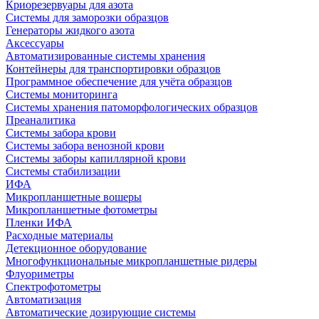
Криорезервуары для азота
Системы для заморозки образцов
Генераторы жидкого азота
Аксессуары
Автоматизированные системы хранения
Контейнеры для транспортировки образцов
Программное обеспечение для учёта образцов
Системы мониторинга
Системы хранения патоморфологических образцов
Преаналитика
Системы забора крови
Системы забора венозной крови
Системы заборы капиллярной крови
Системы стабилизации
ИФА
Микропланшетные вошеры
Микропланшетные фотометры
Пленки ИФА
Расходные материалы
Детекционное оборудование
Многофункциональные микропланшетные ридеры
Флуориметры
Спектрофотометры
Автоматизация
Автоматические дозирующие системы