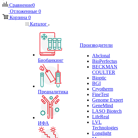
Сравнение
0
Отложенные
0
Корзина
0
Каталог
Производители
Abclonal
Биобанкинг
BioPerfectus
BECKMAN
COULTER
Bioptic
BGI
Cryotherm
Преаналитика
FineTest
Genome Expert
GeneMind
LASO Biotech
LifeReal
LVL
ИФА
Technologies
Longlight