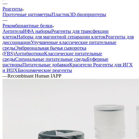
—
Реагенты
Проточные цитометры
Пластик
3D-биопринтеры
—
Рекомбинантные белки
Антитела
ИФА наборы
Реагенты для трансфекции
клеток
Наборы для магнитной сепарации клеток
Реагенты для
диссоциации
Улучшенные классические питательные
среды
Эмбриональная бычья сыворотка
(FBS)
Антибиотики
Классические питательные
среды
Специальные питательные среды
Буферные
растворы
Питательные добавки
Красители
Реагенты для ИГХ
и ИЦХ
Биохимические реагенты
—
Recombinant Human IAPP