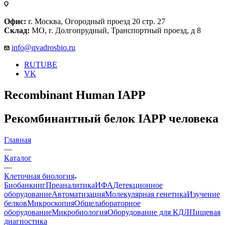
Офис:
г. Москва, Огородный проезд 20 стр. 27
Склад:
МО, г. Долгопрудный, Транспортный проезд, д 8
info@qvadrosbio.ru
RUTUBE
VK
Recombinant Human IAPP
Рекомбинантный белок IAPP человека
Главная
—
Каталог
—
Клеточная биология
Биобанкинг
Преаналитика
ИФА
Детекционное
оборудование
Автоматизация
Молекулярная генетика
Изучение
белков
Микроскопия
Общелабораторное
оборудование
Микробиология
Оборудование для КДЛ
Пищевая
диагностика