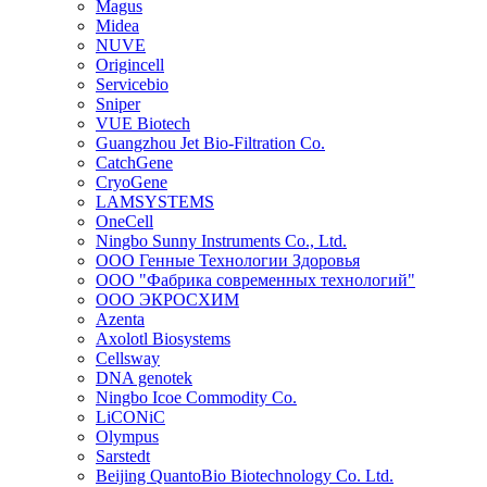
Magus
Midea
NUVE
Origincell
Servicebio
Sniper
VUE Biotech
Guangzhou Jet Bio-Filtration Co.
CatchGene
CryoGene
LAMSYSTEMS
OneCell
Ningbo Sunny Instruments Co., Ltd.
ООО Генные Технологии Здоровья
ООО "Фабрика современных технологий"
ООО ЭКРОСХИМ
Azenta
Axolotl Biosystems
Cellsway
DNA genotek
Ningbo Icoe Commodity Co.
LiCONiC
Olympus
Sarstedt
Beijing QuantoBio Biotechnology Co. Ltd.