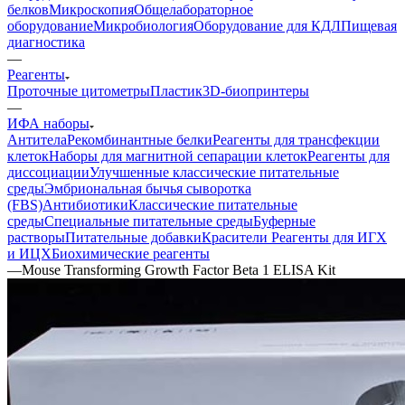
белков
Микроскопия
Общелабораторное
оборудование
Микробиология
Оборудование для КДЛ
Пищевая
диагностика
—
Реагенты
Проточные цитометры
Пластик
3D-биопринтеры
—
ИФА наборы
Антитела
Рекомбинантные белки
Реагенты для трансфекции
клеток
Наборы для магнитной сепарации клеток
Реагенты для
диссоциации
Улучшенные классические питательные
среды
Эмбриональная бычья сыворотка
(FBS)
Антибиотики
Классические питательные
среды
Специальные питательные среды
Буферные
растворы
Питательные добавки
Красители
Реагенты для ИГХ
и ИЦХ
Биохимические реагенты
—
Mouse Transforming Growth Factor Beta 1 ELISA Kit