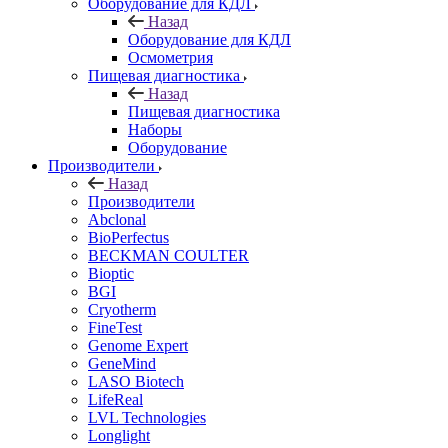
Оборудование для КДЛ
Назад
Оборудование для КДЛ
Осмометрия
Пищевая диагностика
Назад
Пищевая диагностика
Наборы
Оборудование
Производители
Назад
Производители
Abclonal
BioPerfectus
BECKMAN COULTER
Bioptic
BGI
Cryotherm
FineTest
Genome Expert
GeneMind
LASO Biotech
LifeReal
LVL Technologies
Longlight