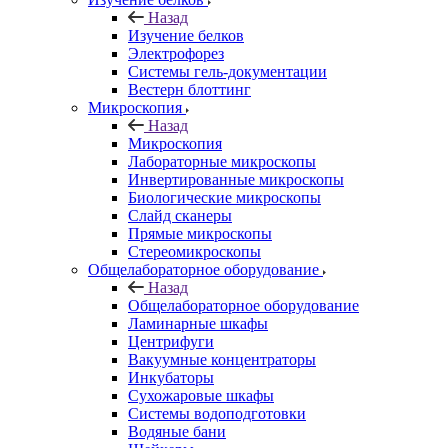
Назад
Изучение белков
Электрофорез
Системы гель-документации
Вестерн блоттинг
Микроскопия
Назад
Микроскопия
Лабораторные микроскопы
Инвертированные микроскопы
Биологические микроскопы
Слайд сканеры
Прямые микроскопы
Стереомикроскопы
Общелабораторное оборудование
Назад
Общелабораторное оборудование
Ламинарные шкафы
Центрифуги
Вакуумные концентраторы
Инкубаторы
Сухожаровые шкафы
Системы водоподготовки
Водяные бани