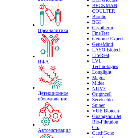
BECKMAN
COULTER
Bioptic
BGI
Cryotherm
Преаналитика
FineTest
Genome Expert
GeneMind
LASO Biotech
LifeReal
LVL
ИФА
Technologies
Longlight
Magus
Midea
NUVE
Детекционное
Origincell
оборудование
Servicebio
Sniper
VUE Biotech
Guangzhou Jet
Bio-Filtration
Co.
Автоматизация
CatchGene