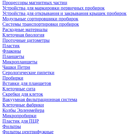
Процессоры магнитных частиц
Устройства для маркировки первичных пробирок
Устройства для открывания и закрывания крышек пробирок
Модульные сортировщики пробирок
Системы транспортировки пробирок
Расходные материалы
Клеточная биология
Проточные цитометры
Пластик
Флаконы
Планшеты
Микропланшеты
Чашки Петри
Серологические пипетки
Пробирки
Вставки для планшетов
Клеточные сита
Скребки для клеток
Вакуумная фильтрационная система
Клеточные фабрики
Колбы Эрленмейера
Микропробирки
Пластик для ПЦР
Фильтры
Фильтры центрифужные