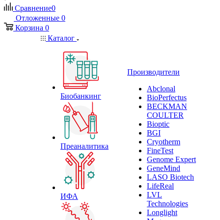
Сравнение
0
Отложенные
0
Корзина
0
Каталог
Производители
Abclonal
Биобанкинг
BioPerfectus
BECKMAN
COULTER
Bioptic
BGI
Cryotherm
Преаналитика
FineTest
Genome Expert
GeneMind
LASO Biotech
LifeReal
LVL
ИФА
Technologies
Longlight