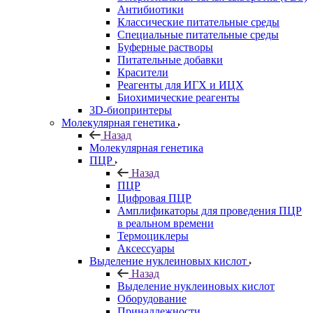
Антибиотики
Классические питательные среды
Специальные питательные среды
Буферные растворы
Питательные добавки
Красители
Реагенты для ИГХ и ИЦХ
Биохимические реагенты
3D-биопринтеры
Молекулярная генетика
Назад
Молекулярная генетика
ПЦР
Назад
ПЦР
Цифровая ПЦР
Амплификаторы для проведения ПЦР
в реальном времени
Термоциклеры
Аксессуары
Выделение нуклеиновых кислот
Назад
Выделение нуклеиновых кислот
Оборудование
Принадлежности