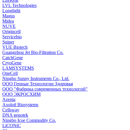
LifeReal
LVL Technologies
Longlight
Magus
Midea
NUVE
Origincell
Servicebio
Sniper
VUE Biotech
Guangzhou Jet Bio-Filtration Co.
CatchGene
CryoGene
LAMSYSTEMS
OneCell
Ningbo Sunny Instruments Co., Ltd.
ООО Генные Технологии Здоровья
ООО "Фабрика современных технологий"
ООО ЭКРОСХИМ
Azenta
Axolotl Biosystems
Cellsway
DNA genotek
Ningbo Icoe Commodity Co.
LiCONiC