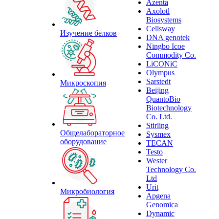
Azenta
Axolotl
Biosystems
Cellsway
Изучение белков
DNA genotek
Ningbo Icoe
Commodity Co.
LiCONiC
Olympus
Sarstedt
Микроскопия
Beijing
QuantoBio
Biotechnology
Co. Ltd.
Stirling
Общелабораторное
Sysmex
оборудование
TECAN
Testo
Wester
Technology Co.
Ltd
Urit
Микробиология
Apgena
Genomica
Dynamic