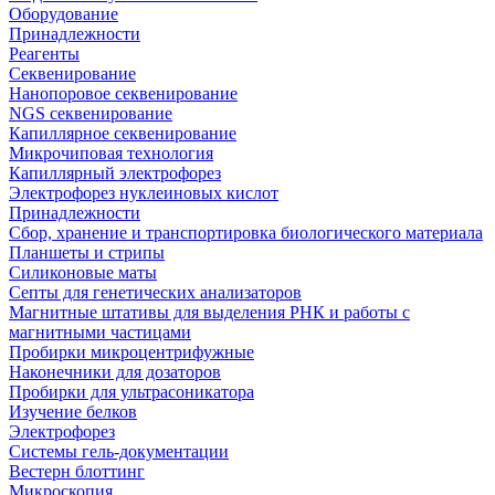
Оборудование
Принадлежности
Реагенты
Секвенирование
Нанопоровое секвенирование
NGS секвенирование
Капиллярное секвенирование
Микрочиповая технология
Капиллярный электрофорез
Электрофорез нуклеиновых кислот
Принадлежности
Сбор, хранение и транспортировка биологического материала
Планшеты и стрипы
Силиконовые маты
Септы для генетических анализаторов
Магнитные штативы для выделения РНК и работы с
магнитными частицами
Пробирки микроцентрифужные
Наконечники для дозаторов
Пробирки для ультрасоникатора
Изучение белков
Электрофорез
Системы гель-документации
Вестерн блоттинг
Микроскопия