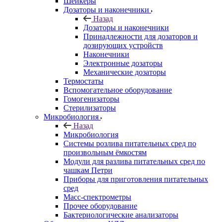
Шейкеры
Дозаторы и наконечники
Назад
Дозаторы и наконечники
Принадлежности для дозаторов и
дозирующих устройств
Наконечники
Электронные дозаторы
Механические дозаторы
Термостаты
Вспомогательное оборудование
Гомогенизаторы
Стерилизаторы
Микробиология
Назад
Микробиология
Системы розлива питательных сред по
произвольным ёмкостям
Модули для разлива питательных сред по
чашкам Петри
Приборы для приготовления питательных
сред
Масс-спектрометры
Прочее оборудование
Бактериологические анализаторы