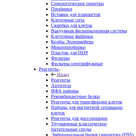
Серологические пипетки
Пробирки
Вставки для планшетов
Клеточные сита
Скребки для клеток
Вакуумная фильтрационная система
Клеточные фабрики
Колбы Эрленмейера
Микропробирки
Пластик для ПЦР
Фильтры
Фильтры центрифужные
Реагенты
Назад
Реагенты
Антитела
ИФА наборы
Рекомбинантные белки
Реагенты для трансфекции клеток
Наборы для магнитной сепарации
клеток
Реагенты для диссоциации
Улучшенные классические
питательные среды
Эмбриональная бычья сыворотка (FBS)