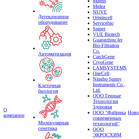
Magus
Midea
NUVE
Детекционное
Origincell
оборудование
Servicebio
Sniper
VUE Biotech
Guangzhou Jet
Bio-Filtration
Co.
Автоматизация
CatchGene
CryoGene
LAMSYSTEMS
OneCell
Ningbo Sunny
Instruments Co.,
Клеточная
Ltd.
биология
ООО Генные
Технологии
Здоровья
О
ООО "Фабрика
Ново
компании
современных
Молекулярная
технологий"
генетика
ООО
ЭКРОСХИМ