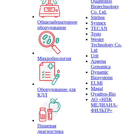
QuantoBio
Biotechnology
Co. Ltd.
Stirling
Общелабораторное
Sysmex
оборудование
TECAN
Testo
Wester
Technology Co.
Ltd
Urit
Микробиология
Apgena
Genomica
Dynamic
Biosystems
ELMI
Magal
Оборудование для
Qvadros-Bio
КДЛ
АО «НПК
МЕДИАНА-
ФИЛЬТР»
Пищевая
диагностика