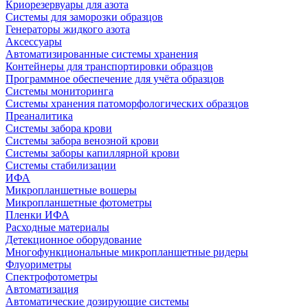
Криорезервуары для азота
Системы для заморозки образцов
Генераторы жидкого азота
Аксессуары
Автоматизированные системы хранения
Контейнеры для транспортировки образцов
Программное обеспечение для учёта образцов
Системы мониторинга
Системы хранения патоморфологических образцов
Преаналитика
Системы забора крови
Системы забора венозной крови
Системы заборы капиллярной крови
Системы стабилизации
ИФА
Микропланшетные вошеры
Микропланшетные фотометры
Пленки ИФА
Расходные материалы
Детекционное оборудование
Многофункциональные микропланшетные ридеры
Флуориметры
Спектрофотометры
Автоматизация
Автоматические дозирующие системы