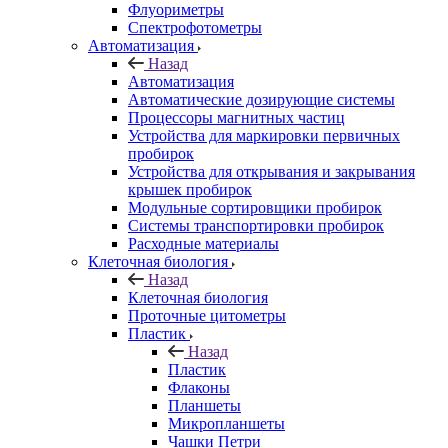
Флуориметры
Спектрофотометры
Автоматизация
Назад
Автоматизация
Автоматические дозирующие системы
Процессоры магнитных частиц
Устройства для маркировки первичных
пробирок
Устройства для открывания и закрывания
крышек пробирок
Модульные сортировщики пробирок
Системы транспортировки пробирок
Расходные материалы
Клеточная биология
Назад
Клеточная биология
Проточные цитометры
Пластик
Назад
Пластик
Флаконы
Планшеты
Микропланшеты
Чашки Петри