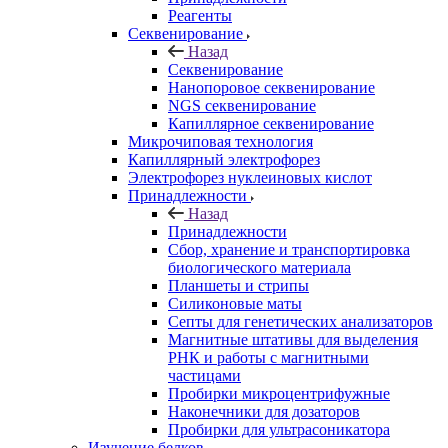
Реагенты
Секвенирование
Назад
Секвенирование
Нанопоровое секвенирование
NGS секвенирование
Капиллярное секвенирование
Микрочиповая технология
Капиллярный электрофорез
Электрофорез нуклеиновых кислот
Принадлежности
Назад
Принадлежности
Сбор, хранение и транспортировка
биологического материала
Планшеты и стрипы
Силиконовые маты
Септы для генетических анализаторов
Магнитные штативы для выделения
РНК и работы с магнитными
частицами
Пробирки микроцентрифужные
Наконечники для дозаторов
Пробирки для ультрасоникатора
Изучение белков