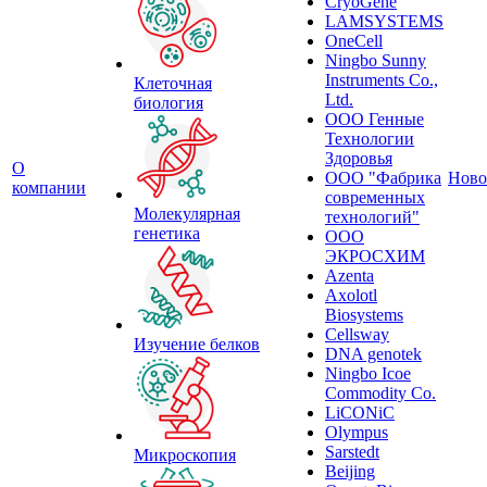
CryoGene
LAMSYSTEMS
OneCell
Ningbo Sunny
Instruments Co.,
Клеточная
Ltd.
биология
ООО Генные
Технологии
Здоровья
О
ООО "Фабрика
Ново
компании
современных
Молекулярная
технологий"
генетика
ООО
ЭКРОСХИМ
Azenta
Axolotl
Biosystems
Cellsway
Изучение белков
DNA genotek
Ningbo Icoe
Commodity Co.
LiCONiC
Olympus
Sarstedt
Микроскопия
Beijing