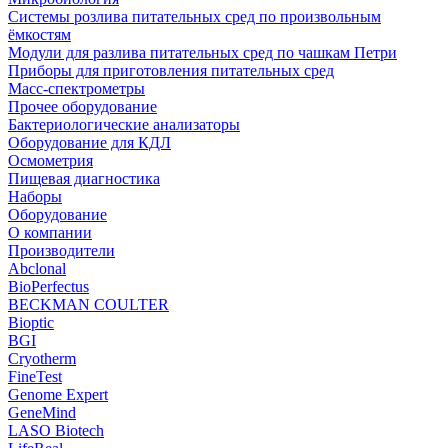
Системы розлива питательных сред по произвольным
ёмкостям
Модули для разлива питательных сред по чашкам Петри
Приборы для приготовления питательных сред
Масс-спектрометры
Прочее оборудование
Бактериологические анализаторы
Оборудование для КДЛ
Осмометрия
Пищевая диагностика
Наборы
Оборудование
О компании
Производители
Abclonal
BioPerfectus
BECKMAN COULTER
Bioptic
BGI
Cryotherm
FineTest
Genome Expert
GeneMind
LASO Biotech