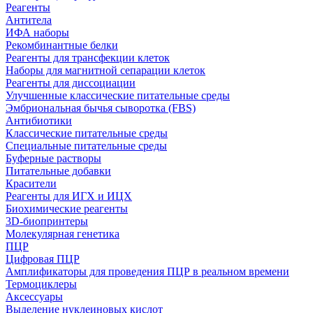
Реагенты
Антитела
ИФА наборы
Рекомбинантные белки
Реагенты для трансфекции клеток
Наборы для магнитной сепарации клеток
Реагенты для диссоциации
Улучшенные классические питательные среды
Эмбриональная бычья сыворотка (FBS)
Антибиотики
Классические питательные среды
Специальные питательные среды
Буферные растворы
Питательные добавки
Красители
Реагенты для ИГХ и ИЦХ
Биохимические реагенты
3D-биопринтеры
Молекулярная генетика
ПЦР
Цифровая ПЦР
Амплификаторы для проведения ПЦР в реальном времени
Термоциклеры
Аксессуары
Выделение нуклеиновых кислот