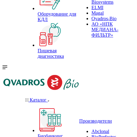
Biosystems
ELMI
Magal
Оборудование для
Qvadros-Bio
КДЛ
АО «НПК
МЕДИАНА-
ФИЛЬТР»
Пищевая
диагностика
Каталог
Производители
Abclonal
Биобанкинг
BioPerfectus