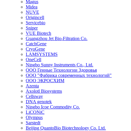
Magus
Midea
NUVE
Origincell
Servicebio
Sniper
VUE Biotech
Guangzhou Jet Bio-Filtration Co.
CatchGene
CryoGene
LAMSYSTEMS
OneCell
Ningbo Sunny Instruments Co., Ltd.
ООО Генные Технологии Здоровья
ООО "Фабрика современных технологий"
ООО ЭКРОСХИМ
Azenta
Axolotl Biosystems
Cellsway
DNA genotek
Ningbo Icoe Commodity Co.
LiCONiC
Olympus
Sarstedt
Beijing QuantoBio Biotechnology Co. Ltd.