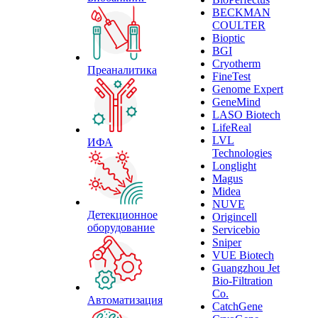
BECKMAN
COULTER
Bioptic
BGI
Cryotherm
Преаналитика
FineTest
Genome Expert
GeneMind
LASO Biotech
LifeReal
LVL
ИФА
Technologies
Longlight
Magus
Midea
NUVE
Детекционное
Origincell
оборудование
Servicebio
Sniper
VUE Biotech
Guangzhou Jet
Bio-Filtration
Co.
Автоматизация
CatchGene