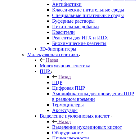
Антибиотики
Классические питательные среды
Специальные питательные среды
Буферные растворы
Питательные добавки
Красители
Реагенты для ИГХ и ИЦХ
Биохимические реагенты
3D-биопринтеры
Молекулярная генетика
Назад
Молекулярная генетика
ПЦР
Назад
ПЦР
Цифровая ПЦР
Амплификаторы для проведения ПЦР
в реальном времени
Термоциклеры
Аксессуары
Выделение нуклеиновых кислот
Назад
Выделение нуклеиновых кислот
Оборудование
Принадлежности