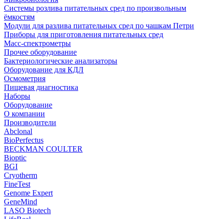
Системы розлива питательных сред по произвольным
ёмкостям
Модули для разлива питательных сред по чашкам Петри
Приборы для приготовления питательных сред
Масс-спектрометры
Прочее оборудование
Бактериологические анализаторы
Оборудование для КДЛ
Осмометрия
Пищевая диагностика
Наборы
Оборудование
О компании
Производители
Abclonal
BioPerfectus
BECKMAN COULTER
Bioptic
BGI
Cryotherm
FineTest
Genome Expert
GeneMind
LASO Biotech