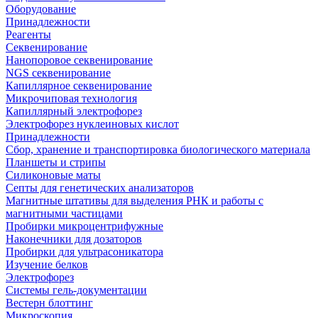
Оборудование
Принадлежности
Реагенты
Секвенирование
Нанопоровое секвенирование
NGS секвенирование
Капиллярное секвенирование
Микрочиповая технология
Капиллярный электрофорез
Электрофорез нуклеиновых кислот
Принадлежности
Сбор, хранение и транспортировка биологического материала
Планшеты и стрипы
Силиконовые маты
Септы для генетических анализаторов
Магнитные штативы для выделения РНК и работы с
магнитными частицами
Пробирки микроцентрифужные
Наконечники для дозаторов
Пробирки для ультрасоникатора
Изучение белков
Электрофорез
Системы гель-документации
Вестерн блоттинг
Микроскопия