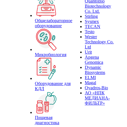
QuantoBio
Biotechnology
Co. Ltd.
Stirling
Общелабораторное
Sysmex
оборудование
TECAN
Testo
Wester
Technology Co.
Ltd
Urit
Микробиология
Apgena
Genomica
Dynamic
Biosystems
ELMI
Magal
Оборудование для
Qvadros-Bio
КДЛ
АО «НПК
МЕДИАНА-
ФИЛЬТР»
Пищевая
диагностика