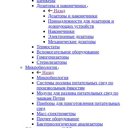
Шейкеры
Дозаторы и наконечники
Назад
Дозаторы и наконечники
Принадлежности для дозаторов и
дозирующих устройств
Наконечники
Электронные дозаторы
Механические дозаторы
Термостаты
Вспомогательное оборудование
Гомогенизаторы
Стерилизаторы
Микробиология
Назад
Микробиология
Системы розлива питательных сред по
произвольным ёмкостям
Модули для разлива питательных сред по
чашкам Петри
Приборы для приготовления питательных
сред
Масс-спектрометры
Прочее оборудование
Бактериологические анализаторы