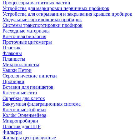
Процессоры магнитных частиц
Устройства для маркировки первичных пробирок
Устройства для открывания и закрывания крышек пробирок
Модульные сортировщики пробирок
Системы транспортировки пробирок
Расходные материалы
Клеточная биология
Проточные цитометры
Пластик
Флаконы
Планшеты
Микропланшеты
Чашки Петри
Серологические пипетки
Пробирки
Вставки для планшетов
Клеточные сита
Скребки для клеток
Вакуумная фильтрационная система
Клеточные фабрики
Колбы Эрленмейера
Микропробирки
Пластик для ПЦР
Фильтры
Фильтры центрифужные