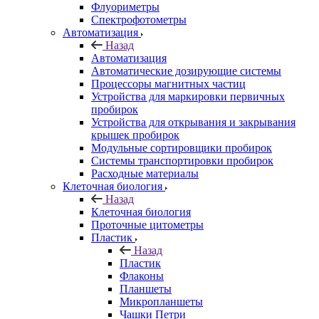
Флуориметры
Спектрофотометры
Автоматизация
Назад
Автоматизация
Автоматические дозирующие системы
Процессоры магнитных частиц
Устройства для маркировки первичных
пробирок
Устройства для открывания и закрывания
крышек пробирок
Модульные сортировщики пробирок
Системы транспортировки пробирок
Расходные материалы
Клеточная биология
Назад
Клеточная биология
Проточные цитометры
Пластик
Назад
Пластик
Флаконы
Планшеты
Микропланшеты
Чашки Петри