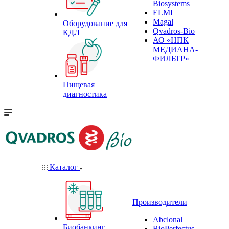
Biosystems
ELMI
Magal
Оборудование для
Qvadros-Bio
КДЛ
АО «НПК
МЕДИАНА-
ФИЛЬТР»
Пищевая
диагностика
Каталог
Производители
Abclonal
Биобанкинг
BioPerfectus