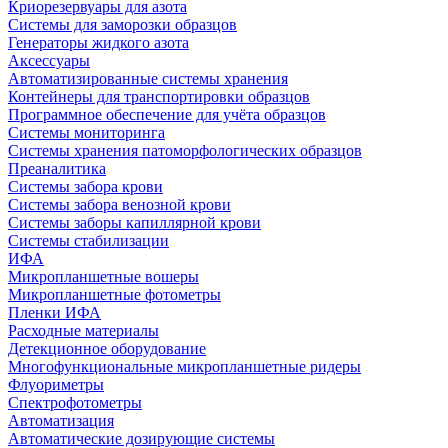
Криорезервуары для азота
Системы для заморозки образцов
Генераторы жидкого азота
Аксессуары
Автоматизированные системы хранения
Контейнеры для транспортировки образцов
Программное обеспечение для учёта образцов
Системы мониторинга
Системы хранения патоморфологических образцов
Преаналитика
Системы забора крови
Системы забора венозной крови
Системы заборы капиллярной крови
Системы стабилизации
ИФА
Микропланшетные вошеры
Микропланшетные фотометры
Пленки ИФА
Расходные материалы
Детекционное оборудование
Многофункциональные микропланшетные ридеры
Флуориметры
Спектрофотометры
Автоматизация
Автоматические дозирующие системы