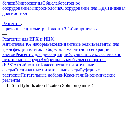
белков
Микроскопия
Общелабораторное
оборудование
Микробиология
Оборудование для КДЛ
Пищевая
диагностика
—
Реагенты
Проточные цитометры
Пластик
3D-биопринтеры
—
Реагенты для ИГХ и ИЦХ
Антитела
ИФА наборы
Рекомбинантные белки
Реагенты для
трансфекции клеток
Наборы для магнитной сепарации
клеток
Реагенты для диссоциации
Улучшенные классические
питательные среды
Эмбриональная бычья сыворотка
(FBS)
Антибиотики
Классические питательные
среды
Специальные питательные среды
Буферные
растворы
Питательные добавки
Красители
Биохимические
реагенты
—
In Situ Hybridization Fixation Solution (animal)