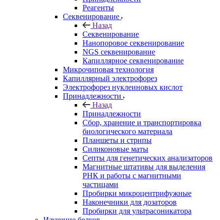
Реагенты
Секвенирование
Назад
Секвенирование
Нанопоровое секвенирование
NGS секвенирование
Капиллярное секвенирование
Микрочиповая технология
Капиллярный электрофорез
Электрофорез нуклеиновых кислот
Принадлежности
Назад
Принадлежности
Сбор, хранение и транспортировка
биологического материала
Планшеты и стрипы
Силиконовые маты
Септы для генетических анализаторов
Магнитные штативы для выделения
РНК и работы с магнитными
частицами
Пробирки микроцентрифужные
Наконечники для дозаторов
Пробирки для ультрасоникатора
Изучение белков