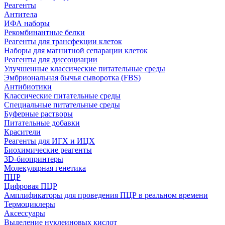
Реагенты
Антитела
ИФА наборы
Рекомбинантные белки
Реагенты для трансфекции клеток
Наборы для магнитной сепарации клеток
Реагенты для диссоциации
Улучшенные классические питательные среды
Эмбриональная бычья сыворотка (FBS)
Антибиотики
Классические питательные среды
Специальные питательные среды
Буферные растворы
Питательные добавки
Красители
Реагенты для ИГХ и ИЦХ
Биохимические реагенты
3D-биопринтеры
Молекулярная генетика
ПЦР
Цифровая ПЦР
Амплификаторы для проведения ПЦР в реальном времени
Термоциклеры
Аксессуары
Выделение нуклеиновых кислот