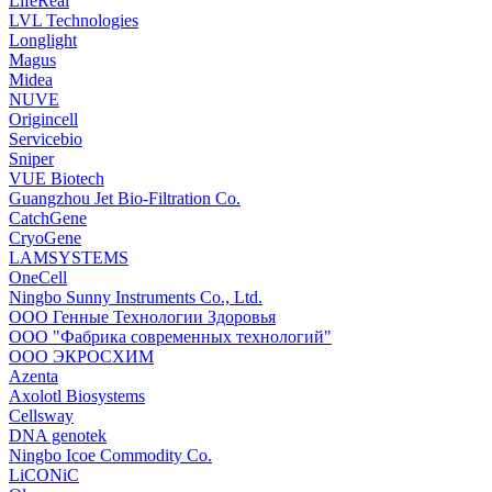
LifeReal
LVL Technologies
Longlight
Magus
Midea
NUVE
Origincell
Servicebio
Sniper
VUE Biotech
Guangzhou Jet Bio-Filtration Co.
CatchGene
CryoGene
LAMSYSTEMS
OneCell
Ningbo Sunny Instruments Co., Ltd.
ООО Генные Технологии Здоровья
ООО "Фабрика современных технологий"
ООО ЭКРОСХИМ
Azenta
Axolotl Biosystems
Cellsway
DNA genotek
Ningbo Icoe Commodity Co.
LiCONiC