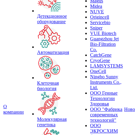
Magus
Midea
NUVE
Детекционное
Origincell
оборудование
Servicebio
Sniper
VUE Biotech
Guangzhou Jet
Bio-Filtration
Co.
Автоматизация
CatchGene
CryoGene
LAMSYSTEMS
OneCell
Ningbo Sunny
Instruments Co.,
Клеточная
Ltd.
биология
ООО Генные
Технологии
Здоровья
О
ООО "Фабрика
Ново
компании
современных
Молекулярная
технологий"
генетика
ООО
ЭКРОСХИМ