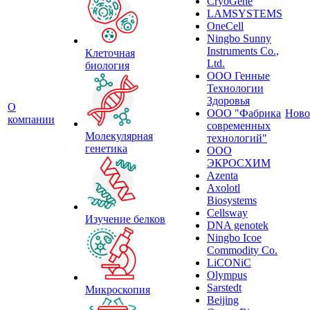
CryoGene
LAMSYSTEMS
OneCell
Ningbo Sunny
Instruments Co.,
Клеточная
Ltd.
биология
ООО Генные
Технологии
Здоровья
О
ООО "Фабрика
Ново
компании
современных
Молекулярная
технологий"
генетика
ООО
ЭКРОСХИМ
Azenta
Axolotl
Biosystems
Cellsway
Изучение белков
DNA genotek
Ningbo Icoe
Commodity Co.
LiCONiC
Olympus
Sarstedt
Микроскопия
Beijing