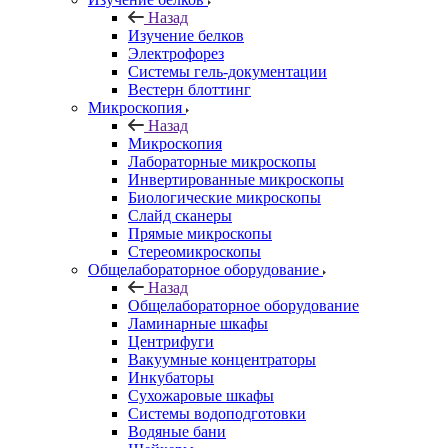
Назад
Изучение белков
Электрофорез
Системы гель-документации
Вестерн блоттинг
Микроскопия
Назад
Микроскопия
Лабораторные микроскопы
Инвертированные микроскопы
Биологические микроскопы
Слайд сканеры
Прямые микроскопы
Стереомикроскопы
Общелабораторное оборудование
Назад
Общелабораторное оборудование
Ламинарные шкафы
Центрифуги
Вакуумные концентраторы
Инкубаторы
Сухожаровые шкафы
Системы водоподготовки
Водяные бани