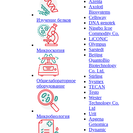
Azenta
Axolotl
Biosystems
Cellsway
Изучение белков
DNA genotek
Ningbo Icoe
Commodity Co.
LiCONiC
Olympus
Sarstedt
Микроскопия
Beijing
QuantoBio
Biotechnology
Co. Ltd.
Stirling
Общелабораторное
Sysmex
оборудование
TECAN
Testo
Wester
Technology Co.
Ltd
Urit
Микробиология
Apgena
Genomica
Dynamic