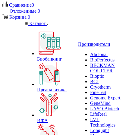
Сравнение
0
Отложенные
0
Корзина
0
Каталог
Производители
Abclonal
Биобанкинг
BioPerfectus
BECKMAN
COULTER
Bioptic
BGI
Cryotherm
Преаналитика
FineTest
Genome Expert
GeneMind
LASO Biotech
LifeReal
LVL
ИФА
Technologies
Longlight