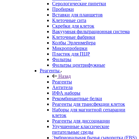
Серологические пипетки
Пробирки
Вставки для планшетов
Клеточные сита
Скребки для клеток
Вакуумная фильтрационная система
Клеточные фабрики
Колбы Эрленмейера
Микропробирки
Пластик для ПЦР
Фильтры
Фильтры центрифужные
Реагенты
Назад
Реагенты
Антитела
ИФА наборы
Рекомбинантные белки
Реагенты для трансфекции клеток
Наборы для магнитной сепарации
клеток
Реагенты для диссоциации
Улучшенные классические
питательные среды
Эмбриональная бычья сыворотка (FBS)