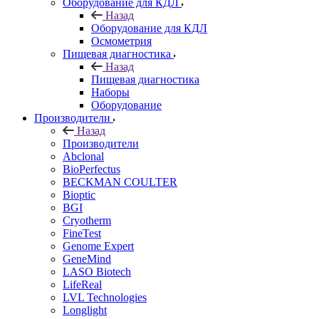
Оборудование для КДЛ
Назад
Оборудование для КДЛ
Осмометрия
Пищевая диагностика
Назад
Пищевая диагностика
Наборы
Оборудование
Производители
Назад
Производители
Abclonal
BioPerfectus
BECKMAN COULTER
Bioptic
BGI
Cryotherm
FineTest
Genome Expert
GeneMind
LASO Biotech
LifeReal
LVL Technologies
Longlight